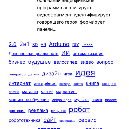
основании видеофильмов.
программа анализирует
видеофрагмент, идентифицирует
говорящего героя, формирует
панели…
2в1
Arduino
2.0
3D
AR
DIY
iPhone
ИИ
автоматизация
Дополненная реальность
будущее
бизнес
вопрос
велосипед
видео
идея
дизайн
игра
генератор
датчик
интернет
книга
интерфейс
концепт
карта
камера
маркетинг
магазин
лампа
магнит
машинное обучение
музыка
поиск
микро-идея
проект
робот
реклама
растение
рисунок
сайт
сервис
робототехника
светодиод