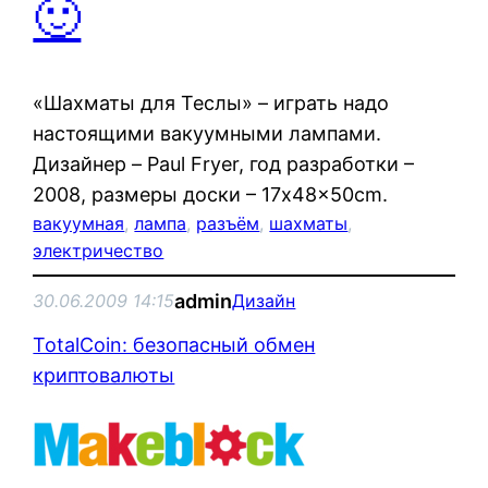
🙂
«Шахматы для Теслы» – играть надо
настоящими вакуумными лампами.
Дизайнер – Paul Fryer, год разработки –
2008, размеры доски – 17x48x50cm.
вакуумная
, 
лампа
, 
разъём
, 
шахматы
, 
электричество
admin
30.06.2009 14:15
Дизайн
TotalCoin: безопасный обмен
криптовалюты