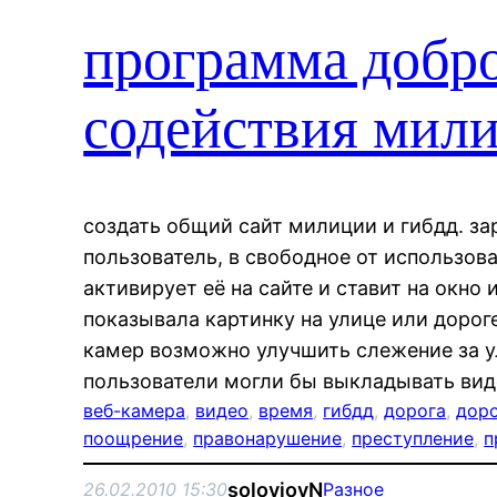
программа добр
содействия мили
создать общий сайт милиции и гибдд. з
пользователь, в свободное от использов
активирует её на сайте и ставит на окно 
показывала картинку на улице или дорог
камер возможно улучшить слежение за у
пользователи могли бы выкладывать вид
веб-камера
, 
видео
, 
время
, 
гибдд
, 
дорога
, 
дор
поощрение
, 
правонарушение
, 
преступление
, 
п
soloviovN
26.02.2010 15:30
Разное