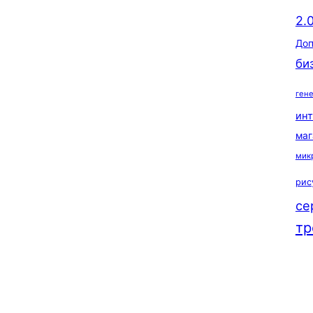
2.
Доп
би
ген
ин
маг
мик
рис
се
тр