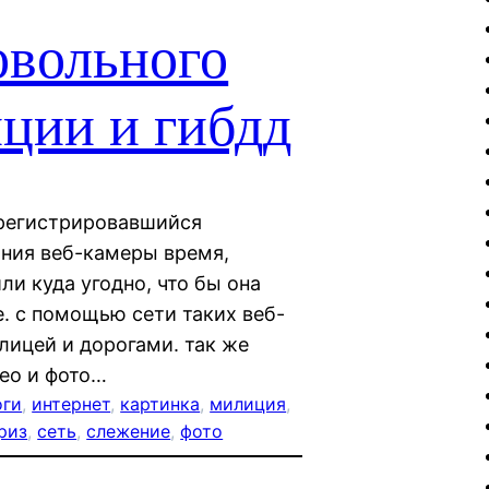
овольного
ции и гибдд
арегистрировавшийся
ания веб-камеры время,
или куда угодно, что бы она
е. с помощью сети таких веб-
лицей и дорогами. так же
ео и фото…
оги
, 
интернет
, 
картинка
, 
милиция
, 
риз
, 
сеть
, 
слежение
, 
фото