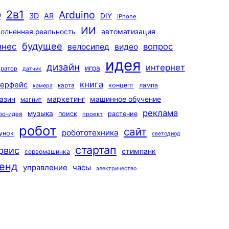
2в1
Arduino
0
3D
AR
DIY
iPhone
ИИ
автоматизация
олненная реальность
будущее
знес
вопрос
велосипед
видео
идея
дизайн
интернет
игра
ератор
датчик
книга
терфейс
концепт
лампа
карта
камера
маркетинг
машинное обучение
азин
магнит
реклама
музыка
поиск
растение
ро-идея
проект
робот
сайт
робототехника
унок
светодиод
стартап
рвис
стимпанк
сервомашинка
енд
управление
часы
электричество