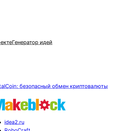
оекте
Генератор идей
talCoin: безопасный обмен криптовалюты
idea2.ru
RoboCraft