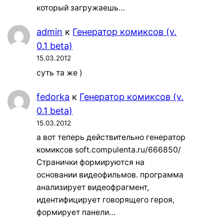
который загружаешь…
admin
к
Генератор комиксов (v.
0.1 beta)
15.03.2012
суть та же )
fedorka
к
Генератор комиксов (v.
0.1 beta)
15.03.2012
а вот теперь действительно генератор
комиксов soft.compulenta.ru/666850/
Странички формируются на
основании видеофильмов. программа
анализирует видеофрагмент,
идентифицирует говорящего героя,
формирует панели…