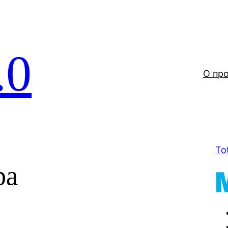
.0
О пр
To
ра