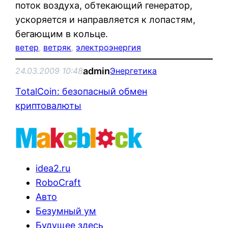
поток воздуха, обтекающий генератор,
ускоряется и направляется к лопастям,
бегающим в кольце.
ветер
, 
ветряк
, 
электроэнергия
admin
24.03.2009 10:48
Энергетика
TotalCoin: безопасный обмен
криптовалюты
idea2.ru
RoboCraft
Авто
Безумный ум
Будущее здесь