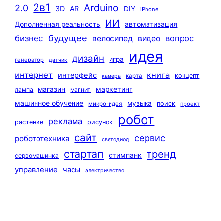
2в1
Arduino
2.0
3D
AR
DIY
iPhone
ИИ
автоматизация
Дополненная реальность
будущее
бизнес
вопрос
велосипед
видео
идея
дизайн
игра
генератор
датчик
интернет
книга
интерфейс
концепт
карта
камера
маркетинг
магазин
лампа
магнит
машинное обучение
музыка
поиск
микро-идея
проект
робот
реклама
растение
рисунок
сайт
сервис
робототехника
светодиод
стартап
тренд
стимпанк
сервомашинка
управление
часы
электричество