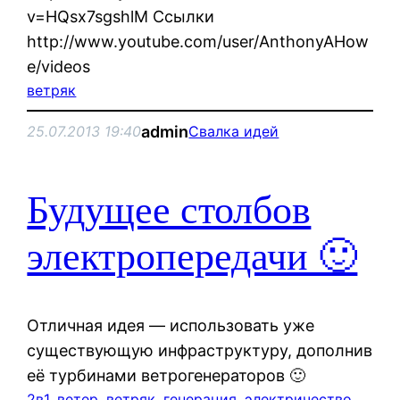
v=HQsx7sgshlM Ссылки
http://www.youtube.com/user/AnthonyAHow
e/videos
ветряк
admin
25.07.2013 19:40
Свалка идей
Будущее столбов
электропередачи 🙂
Отличная идея — использовать уже
существующую инфраструктуру, дополнив
её турбинами ветрогенераторов 🙂
2в1
, 
ветер
, 
ветряк
, 
генерация
, 
электричество