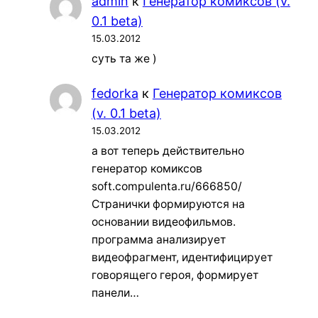
admin
к
Генератор комиксов (v.
0.1 beta)
15.03.2012
суть та же )
fedorka
к
Генератор комиксов
(v. 0.1 beta)
15.03.2012
а вот теперь действительно
генератор комиксов
soft.compulenta.ru/666850/
Странички формируются на
основании видеофильмов.
программа анализирует
видеофрагмент, идентифицирует
говорящего героя, формирует
панели…