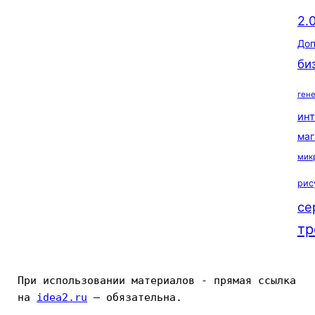
2.
Доп
би
ген
ин
маг
мик
рис
се
тр
При использовании материалов - прямая ссылка 
на 
idea2.ru
 — обязательна.