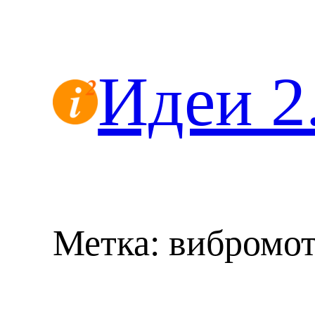
Перейти
к
содержимому
Идеи 2
Метка:
вибромо