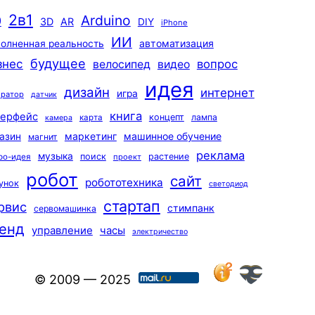
2в1
Arduino
0
3D
AR
DIY
iPhone
ИИ
автоматизация
олненная реальность
будущее
знес
вопрос
велосипед
видео
идея
дизайн
интернет
игра
ератор
датчик
книга
терфейс
концепт
лампа
карта
камера
маркетинг
машинное обучение
азин
магнит
реклама
музыка
поиск
растение
ро-идея
проект
робот
сайт
робототехника
унок
светодиод
стартап
рвис
стимпанк
сервомашинка
енд
управление
часы
электричество
© 2009 — 2025