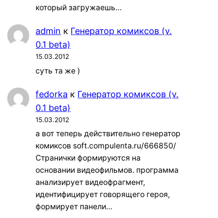
который загружаешь…
admin
к
Генератор комиксов (v.
0.1 beta)
15.03.2012
суть та же )
fedorka
к
Генератор комиксов (v.
0.1 beta)
15.03.2012
а вот теперь действительно генератор
комиксов soft.compulenta.ru/666850/
Странички формируются на
основании видеофильмов. программа
анализирует видеофрагмент,
идентифицирует говорящего героя,
формирует панели…