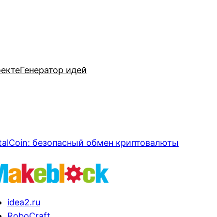
оекте
Генератор идей
talCoin: безопасный обмен криптовалюты
idea2.ru
RoboCraft