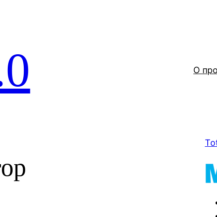
.0
О пр
To
тор