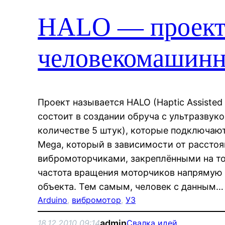
HALO — проект 
человекомашинн
Проект называется HALO (Haptic Assisted 
состоит в создании обруча с ультразву
количестве 5 штук), которые подключают
Mega, который в зависимости от расстоя
вибромоторчиками, закреплёнными на то
частота вращения моторчиков напрямую 
объекта. Тем самым, человек с данным…
Arduino
, 
вибромотор
, 
УЗ
admin
18.12.2010 09:14
Свалка идей