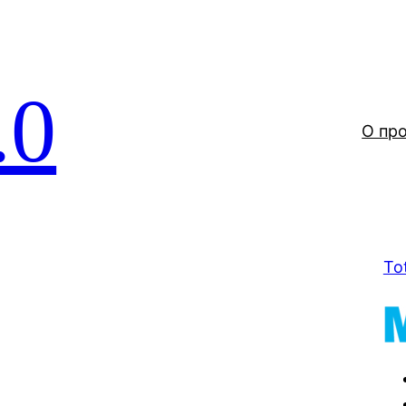
.0
О пр
To