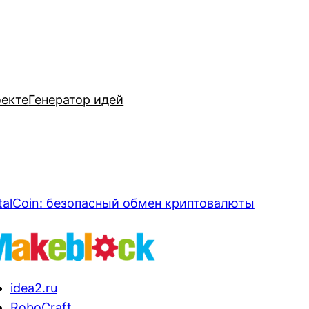
оекте
Генератор идей
talCoin: безопасный обмен криптовалюты
idea2.ru
RoboCraft