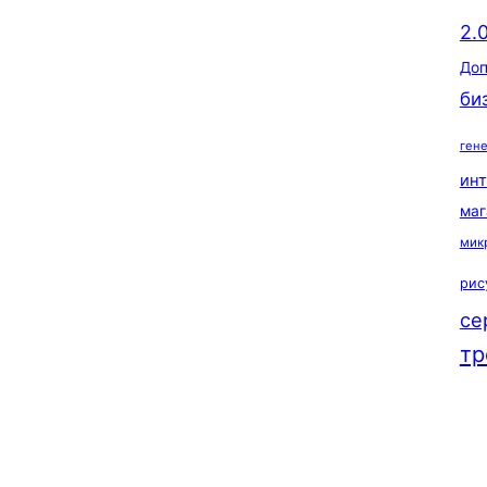
2.
Доп
би
ген
ин
маг
мик
рис
се
тр