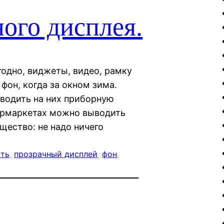
ного дисплея.
годно, виджеты, видео, рамку
фон, когда за окном зима.
ыводить на них приборную
упермаркетах можно выводить
щество: не надо ничего
сть
, 
прозрачный дисплей
, 
фон
, 