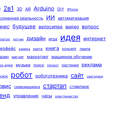
2в1
Arduino
0
3D
AR
DIY
iPhone
ИИ
автоматизация
олненная реальность
будущее
знес
вопрос
велосипед
видео
идея
дизайн
интернет
игра
ератор
датчик
книга
терфейс
концепт
лампа
карта
камера
маркетинг
машинное обучение
азин
магнит
реклама
музыка
поиск
растение
ро-идея
проект
робот
сайт
робототехника
унок
светодиод
стартап
рвис
стимпанк
сервомашинка
енд
управление
часы
электричество