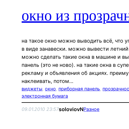
окно из прозрач
на такое окно можно выводить всё, что у
в виде занавески. можно вывести летний 
можно сделать такие окна в машине и в
панель (это не ново). на такие окна в с
рекламу и объявления об акциях. преиму
наклеивать, потом…
виджеты
, 
окно
, 
приборная панель
, 
прозрачно
электронная бумага
soloviovN
09.01.2010 23:57
Разное