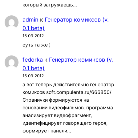
который загружаешь…
admin
к
Генератор комиксов (v.
0.1 beta)
15.03.2012
суть та же )
fedorka
к
Генератор комиксов (v.
0.1 beta)
15.03.2012
а вот теперь действительно генератор
комиксов soft.compulenta.ru/666850/
Странички формируются на
основании видеофильмов. программа
анализирует видеофрагмент,
идентифицирует говорящего героя,
формирует панели…