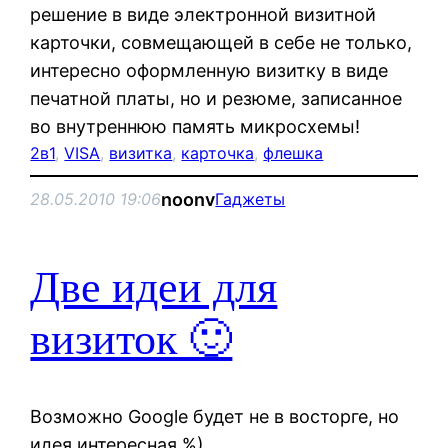
решение в виде электронной визитной
карточки, совмещающей в себе не только,
интересно оформленную визитку в виде
печатной платы, но и резюме, записанное
во внутреннюю память микросхемы!
2в1
, 
VISA
, 
визитка
, 
карточка
, 
флешка
noonv
28.05.2010 19:06
Гаджеты
Две идеи для
визиток 🙂
Возможно Google будет не в восторге, но
идея интересная %)