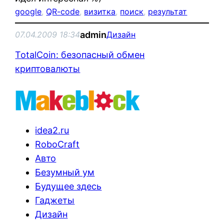
google
, 
QR-code
, 
визитка
, 
поиск
, 
результат
admin
07.04.2009 18:34
Дизайн
TotalCoin: безопасный обмен
криптовалюты
idea2.ru
RoboCraft
Авто
Безумный ум
Будущее здесь
Гаджеты
Дизайн