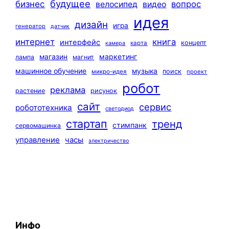
будущее
бизнес
вопрос
велосипед
видео
идея
дизайн
игра
генератор
датчик
интернет
книга
интерфейс
концепт
карта
камера
маркетинг
магазин
лампа
магнит
машинное обучение
музыка
поиск
микро-идея
проект
робот
реклама
растение
рисунок
сайт
сервис
робототехника
светодиод
стартап
тренд
стимпанк
сервомашинка
управление
часы
электричество
Инфо