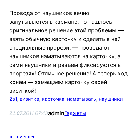
Провода от наушников вечно
запутываются в кармане, но нашлось
оригинальное решение этой проблемы —
взять обычную карточку и сделать в ней
специальные прорези: — провода от
наушников наматываются на карточку, а
сами наушники и разъём фиксируются в
прорезях! Отличное решение! А теперь ход
конём — замещаем карточку своей
визиткой!
2в1
, 
визитка
, 
карточка
, 
наматывать
, 
наушники
admin
22.07.2011 07:43
Гаджеты