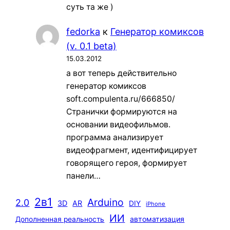
суть та же )
fedorka
к
Генератор комиксов
(v. 0.1 beta)
15.03.2012
а вот теперь действительно
генератор комиксов
soft.compulenta.ru/666850/
Странички формируются на
основании видеофильмов.
программа анализирует
видеофрагмент, идентифицирует
говорящего героя, формирует
панели…
2в1
Arduino
2.0
3D
AR
DIY
iPhone
ИИ
автоматизация
Дополненная реальность