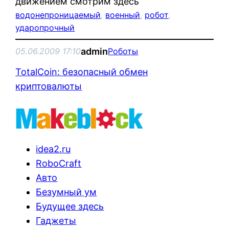
движением смотрим здесь
водонепроницаемый
, 
военный
, 
робот
, 
ударопрочный
admin
05.06.2009 17:10
Роботы
TotalCoin: безопасный обмен
криптовалюты
idea2.ru
RoboCraft
Авто
Безумный ум
Будущее здесь
Гаджеты