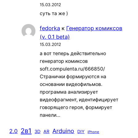
15.03.2012
суть та же )
fedorka
к
Генератор комиксов
(v. 0.1 beta)
15.03.2012
а вот теперь действительно
генератор комиксов
soft.compulenta.ru/666850/
Странички формируются на
основании видеофильмов.
программа анализирует
видеофрагмент, идентифицирует
говорящего героя, формирует
панели…
2в1
Arduino
2.0
3D
AR
DIY
iPhone