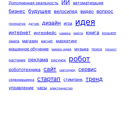
ИИ
автоматизация
Дополненная реальность
будущее
бизнес
вопрос
велосипед
видео
идея
дизайн
игра
генератор
датчик
интернет
книга
интерфейс
концепт
карта
камера
маркетинг
магазин
лампа
магнит
машинное обучение
музыка
поиск
микро-идея
проект
робот
реклама
растение
рисунок
сайт
сервис
робототехника
светодиод
стартап
тренд
стимпанк
сервомашинка
управление
часы
электричество