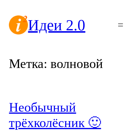
Перейти
к
Идеи 2.0
содержимому
Метка:
волновой
Необычный
трёхколёсник 🙂