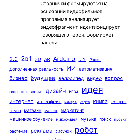
Странички формируются на
основании видеофильмов.
программа анализирует
видеофрагмент, идентифицирует
говорящего героя, формирует
панели…
2в1
Arduino
2.0
3D
AR
DIY
iPhone
ИИ
автоматизация
Дополненная реальность
будущее
бизнес
вопрос
велосипед
видео
идея
дизайн
игра
генератор
датчик
интернет
книга
интерфейс
концепт
карта
камера
маркетинг
магазин
лампа
магнит
машинное обучение
музыка
поиск
микро-идея
проект
робот
реклама
растение
рисунок