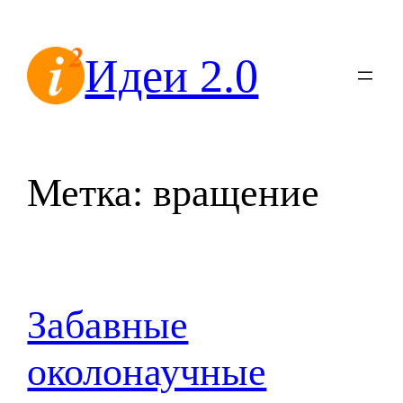
Перейти
к
Идеи 2.0
содержимому
Метка:
вращение
Забавные
околонаучные