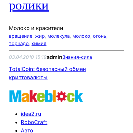
ролики
Молоко и красители
вращение
, 
жир
, 
молекула
, 
молоко
, 
огонь
, 
торнадо
, 
химия
admin
03.04.2010 15:19
Знания-сила
TotalCoin: безопасный обмен
криптовалюты
idea2.ru
RoboCraft
Авто