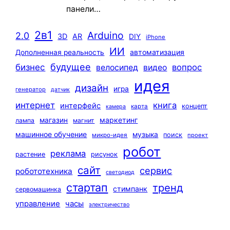
панели…
2в1
Arduino
2.0
3D
AR
DIY
iPhone
ИИ
автоматизация
Дополненная реальность
будущее
бизнес
вопрос
велосипед
видео
идея
дизайн
игра
генератор
датчик
интернет
книга
интерфейс
концепт
карта
камера
маркетинг
магазин
лампа
магнит
машинное обучение
музыка
поиск
микро-идея
проект
робот
реклама
растение
рисунок
сайт
сервис
робототехника
светодиод
стартап
тренд
стимпанк
сервомашинка
управление
часы
электричество