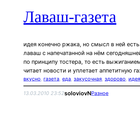
Лаваш-газета
идея конечно ржака, но смысл в ней есть
лаваш с напечатанной на нём сегодняшней
по принципу тостера, то есть выжигание
читает новости и уплетает аппетитную г
вкусно
, 
газета
, 
еда
, 
закусочная
, 
здорово
, 
иде
soloviovN
13.03.2010 23:52
Разное