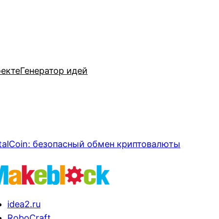
оекте
Генератор идей
talCoin: безопасный обмен криптовалюты
idea2.ru
RoboCraft