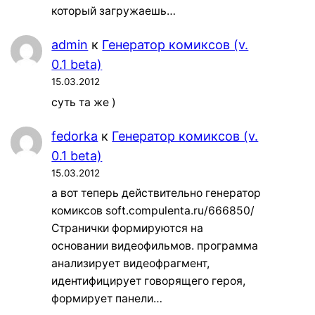
который загружаешь…
admin
к
Генератор комиксов (v.
0.1 beta)
15.03.2012
суть та же )
fedorka
к
Генератор комиксов (v.
0.1 beta)
15.03.2012
а вот теперь действительно генератор
комиксов soft.compulenta.ru/666850/
Странички формируются на
основании видеофильмов. программа
анализирует видеофрагмент,
идентифицирует говорящего героя,
формирует панели…