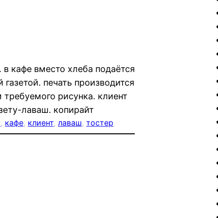
. в кафе вместо хлеба подаётся
 газетой. печать производится
м требуемого рисунка. клиент
азету-лаваш. копирайт
я
, 
кафе
, 
клиент
, 
лаваш
, 
тостер