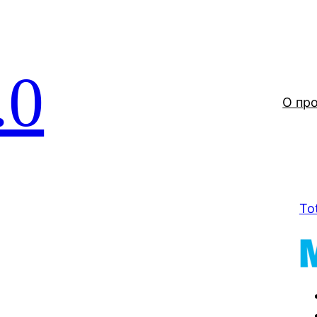
.0
О пр
To