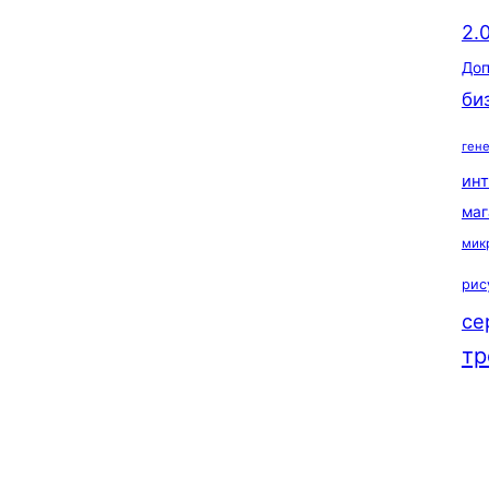
2.
Доп
би
ген
ин
маг
мик
рис
се
тр