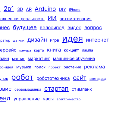
2в1
Arduino
0
3D
AR
DIY
iPhone
ИИ
автоматизация
олненная реальность
будущее
знес
вопрос
велосипед
видео
идея
дизайн
интернет
игра
ератор
датчик
книга
терфейс
концепт
лампа
карта
камера
маркетинг
машинное обучение
азин
магнит
реклама
музыка
поиск
растение
ро-идея
проект
робот
сайт
робототехника
унок
светодиод
стартап
рвис
стимпанк
сервомашинка
енд
управление
часы
электричество