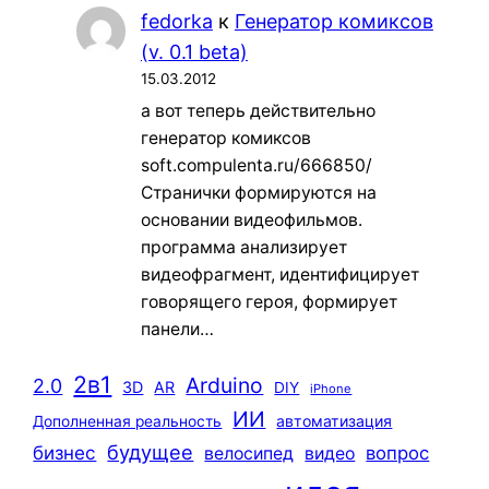
fedorka
к
Генератор комиксов
(v. 0.1 beta)
15.03.2012
а вот теперь действительно
генератор комиксов
soft.compulenta.ru/666850/
Странички формируются на
основании видеофильмов.
программа анализирует
видеофрагмент, идентифицирует
говорящего героя, формирует
панели…
2в1
Arduino
2.0
3D
AR
DIY
iPhone
ИИ
автоматизация
Дополненная реальность
будущее
бизнес
вопрос
велосипед
видео