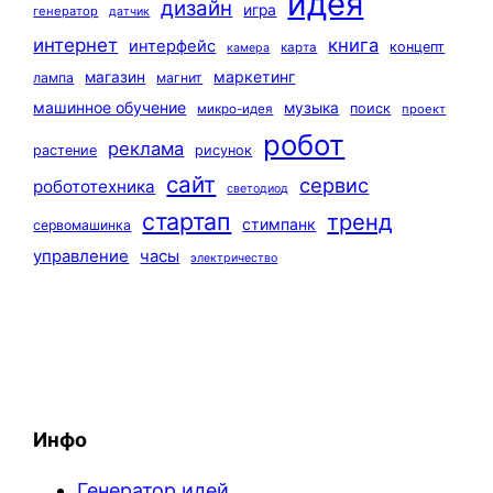
идея
дизайн
игра
генератор
датчик
интернет
книга
интерфейс
концепт
карта
камера
маркетинг
магазин
лампа
магнит
машинное обучение
музыка
поиск
микро-идея
проект
робот
реклама
растение
рисунок
сайт
сервис
робототехника
светодиод
стартап
тренд
стимпанк
сервомашинка
управление
часы
электричество
Инфо
Генератор идей