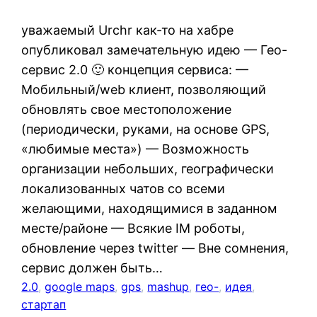
уважаемый Urchr как-то на хабре
опубликовал замечательную идею — Гео-
сервис 2.0 🙂 концепция сервиса: —
Мобильный/web клиент, позволяющий
обновлять свое местоположение
(периодически, руками, на основе GPS,
«любимые места») — Возможность
организации небольших, географически
локализованных чатов со всеми
желающими, находящимися в заданном
месте/районе — Всякие IM роботы,
обновление через twitter — Вне сомнения,
сервис должен быть…
2.0
, 
google maps
, 
gps
, 
mashup
, 
гео-
, 
идея
, 
стартап