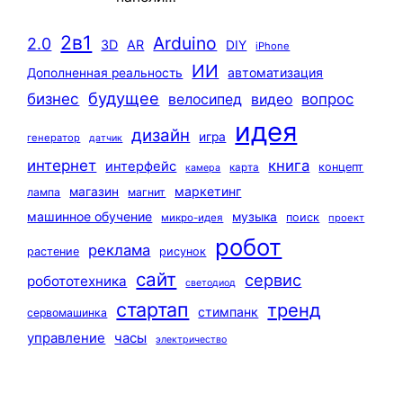
2в1
Arduino
2.0
3D
AR
DIY
iPhone
ИИ
автоматизация
Дополненная реальность
будущее
бизнес
вопрос
велосипед
видео
идея
дизайн
игра
генератор
датчик
интернет
книга
интерфейс
концепт
карта
камера
маркетинг
магазин
лампа
магнит
машинное обучение
музыка
поиск
микро-идея
проект
робот
реклама
растение
рисунок
сайт
сервис
робототехника
светодиод
стартап
тренд
стимпанк
сервомашинка
управление
часы
электричество