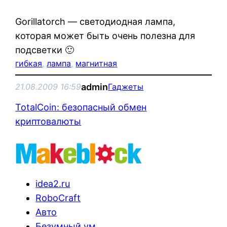
Gorillatorch — светодиодная лампа,
которая может быть очень полезна для
подсветки 🙂
гибкая
, 
лампа
, 
магнитная
admin
21.08.2009 16:59
Гаджеты
TotalCoin: безопасный обмен
криптовалюты
idea2.ru
RoboCraft
Авто
Безумный ум