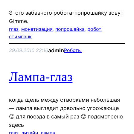
Этого забавного робота-попрошайку зовут
Gimme.
глаз
, 
монетизация
, 
попрошайка
, 
робот
, 
стимпанк
admin
29.09.2010 22:16
Роботы
Лампа-глаз
когда щель между створками небольшая
— лампа выглядит довольно угрожающе
🙂 для поезда в самый раз 🙂 подсмотрено
здесь
глаз
, 
дизайн
, 
лампа