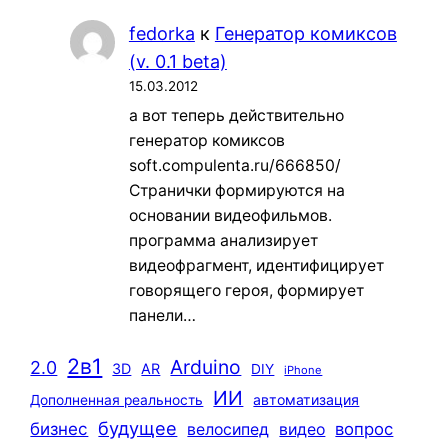
fedorka
к
Генератор комиксов
(v. 0.1 beta)
15.03.2012
а вот теперь действительно
генератор комиксов
soft.compulenta.ru/666850/
Странички формируются на
основании видеофильмов.
программа анализирует
видеофрагмент, идентифицирует
говорящего героя, формирует
панели…
2в1
Arduino
2.0
3D
AR
DIY
iPhone
ИИ
автоматизация
Дополненная реальность
будущее
бизнес
вопрос
велосипед
видео