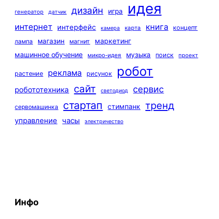
идея
дизайн
игра
генератор
датчик
интернет
книга
интерфейс
концепт
карта
камера
маркетинг
магазин
лампа
магнит
машинное обучение
музыка
поиск
микро-идея
проект
робот
реклама
растение
рисунок
сайт
сервис
робототехника
светодиод
стартап
тренд
стимпанк
сервомашинка
управление
часы
электричество
Инфо