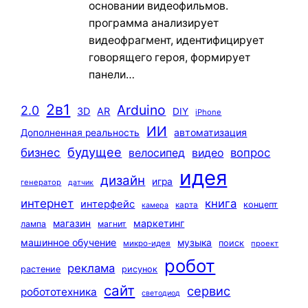
основании видеофильмов.
программа анализирует
видеофрагмент, идентифицирует
говорящего героя, формирует
панели…
2в1
Arduino
2.0
3D
AR
DIY
iPhone
ИИ
автоматизация
Дополненная реальность
будущее
бизнес
вопрос
велосипед
видео
идея
дизайн
игра
генератор
датчик
интернет
книга
интерфейс
концепт
карта
камера
маркетинг
магазин
лампа
магнит
машинное обучение
музыка
поиск
микро-идея
проект
робот
реклама
растение
рисунок
сайт
сервис
робототехника
светодиод