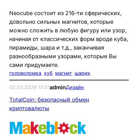
Neocube состоит из 216-ти сферических,
довольно сильных магнитов, которые
можно сложить в любую фигуру или узор,
начиная от классических форм вроде куба,
пирамиды, шара и т.д., заканчивая
разнообразными узорами, которые Вы
сами придумаете.
головоломка
, 
куб
, 
магнит
, 
шарик
admin
02.03.2009 15:01
Дизайн
TotalCoin: безопасный обмен
криптовалюты