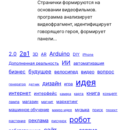
Странички формируются на
основании видеофильмов.
программа анализирует
видеофрагмент, идентифицирует
говорящего героя, формирует
панели…
2в1
Arduino
2.0
3D
AR
DIY
iPhone
ИИ
автоматизация
Дополненная реальность
будущее
бизнес
вопрос
велосипед
видео
идея
дизайн
игра
генератор
датчик
интернет
книга
интерфейс
концепт
карта
камера
маркетинг
магазин
лампа
магнит
машинное обучение
музыка
поиск
микро-идея
проект
робот
реклама
растение
рисунок
сайт