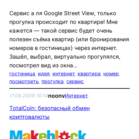
Сервис а ля Google Street View, только
прогулка происходит по квартире! Мне
кажется — такой сервис будет очень
полезен съёма квартир (или бронирования
номеров в гостиницах) через интернет.
Зашёл, выбрал, виртуально прогулялся,
посмотрел вид из окна…
гостиница
, 
идея
, 
интернет
, 
квартира
, 
номер
, 
посмотреть
, 
прогулка
, 
сервис
noonv
17.09.2009 10:14
Интернет
TotalCoin: безопасный обмен
криптовалюты