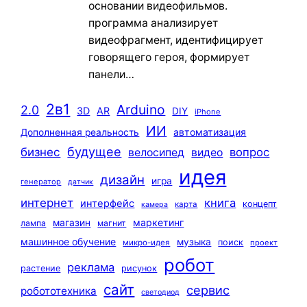
основании видеофильмов.
программа анализирует
видеофрагмент, идентифицирует
говорящего героя, формирует
панели…
2в1
Arduino
2.0
3D
AR
DIY
iPhone
ИИ
автоматизация
Дополненная реальность
будущее
бизнес
вопрос
велосипед
видео
идея
дизайн
игра
генератор
датчик
интернет
книга
интерфейс
концепт
карта
камера
маркетинг
магазин
лампа
магнит
машинное обучение
музыка
поиск
микро-идея
проект
робот
реклама
растение
рисунок
сайт
сервис
робототехника
светодиод