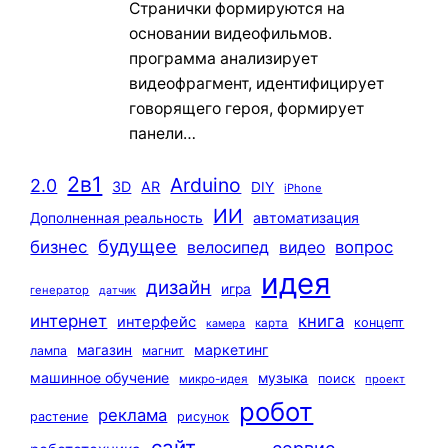
Странички формируются на
основании видеофильмов.
программа анализирует
видеофрагмент, идентифицирует
говорящего героя, формирует
панели…
2в1
Arduino
2.0
3D
AR
DIY
iPhone
ИИ
автоматизация
Дополненная реальность
будущее
бизнес
вопрос
велосипед
видео
идея
дизайн
игра
генератор
датчик
интернет
книга
интерфейс
концепт
карта
камера
маркетинг
магазин
лампа
магнит
машинное обучение
музыка
поиск
микро-идея
проект
робот
реклама
растение
рисунок
сайт