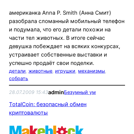
американка Anna P. Smith (Анна Смит)
разобрала сломанный мобильный телефон
и подумала, что его детали похожи на
части тел животных. В итоге сейчас
девушка побеждает на всяких конкурсах,
устраивает собственные выставки и
успешно продаёт свои поделки.
детали
, 
животные
, 
игрушки
, 
механизмы
, 
собрать
admin
28.07.2009 15:43
Безумный ум
TotalCoin: безопасный обмен
криптовалюты