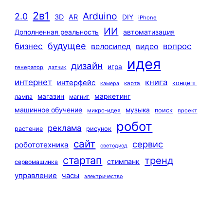
2в1
Arduino
2.0
3D
AR
DIY
iPhone
ИИ
автоматизация
Дополненная реальность
будущее
бизнес
вопрос
велосипед
видео
идея
дизайн
игра
генератор
датчик
интернет
книга
интерфейс
концепт
карта
камера
маркетинг
магазин
лампа
магнит
машинное обучение
музыка
поиск
микро-идея
проект
робот
реклама
растение
рисунок
сайт
сервис
робототехника
светодиод
стартап
тренд
стимпанк
сервомашинка
управление
часы
электричество