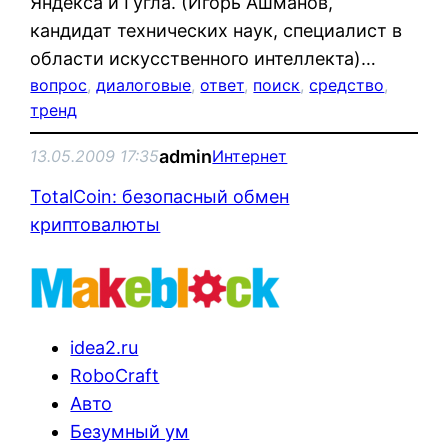
Яндекса и Гугла. (Игорь Ашманов,
кандидат технических наук, специалист в
области искусственного интеллекта)…
вопрос
, 
диалоговые
, 
ответ
, 
поиск
, 
средство
, 
тренд
admin
13.05.2009 17:35
Интернет
TotalCoin: безопасный обмен
криптовалюты
idea2.ru
RoboCraft
Авто
Безумный ум