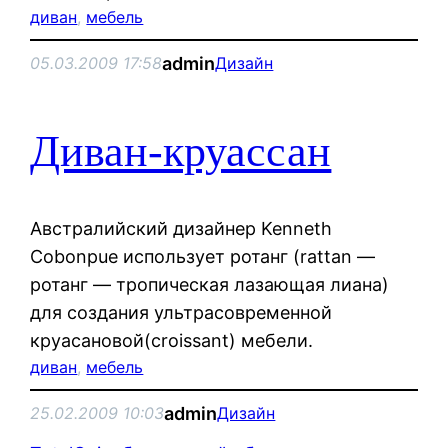
диван
, 
мебель
admin
05.03.2009 17:58
Дизайн
Диван-круассан
Австралийский дизайнер Kenneth
Cobonpue использует ротанг (rattan —
ротанг — тропическая лазающая лиана)
для создания ультрасовременной
круасановой(croissant) мебели.
диван
, 
мебель
admin
25.02.2009 10:03
Дизайн