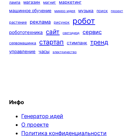
маркетинг
магазин
лампа
магнит
машинное обучение
музыка
поиск
микро-идея
проект
робот
реклама
растение
рисунок
сайт
сервис
робототехника
светодиод
стартап
тренд
стимпанк
сервомашинка
управление
часы
электричество
Инфо
Генератор идей
О проекте
Политика конфиденциальности