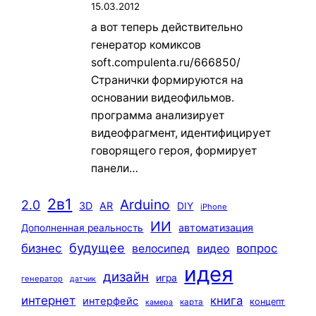
15.03.2012
а вот теперь действительно
генератор комиксов
soft.compulenta.ru/666850/
Странички формируются на
основании видеофильмов.
программа анализирует
видеофрагмент, идентифицирует
говорящего героя, формирует
панели…
2в1
Arduino
2.0
3D
AR
DIY
iPhone
ИИ
автоматизация
Дополненная реальность
будущее
бизнес
вопрос
велосипед
видео
идея
дизайн
игра
генератор
датчик
интернет
книга
интерфейс
концепт
карта
камера