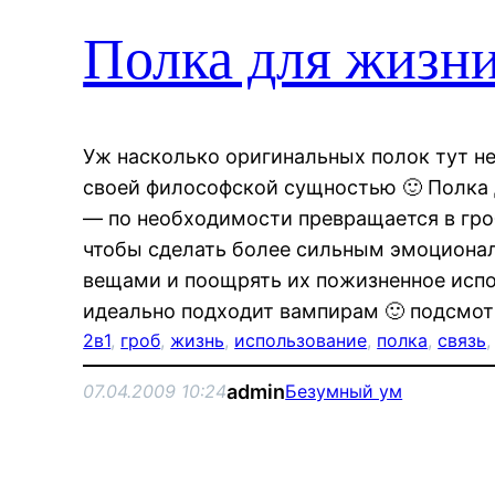
Полка для жизни
Уж насколько оригинальных полок тут не
своей философской сущностью 🙂 Полка Дл
— по необходимости превращается в гроб
чтобы сделать более сильным эмоциона
вещами и поощрять их пожизненное испо
идеально подходит вампирам 🙂 подсмо
2в1
, 
гроб
, 
жизнь
, 
использование
, 
полка
, 
связь
,
admin
07.04.2009 10:24
Безумный ум