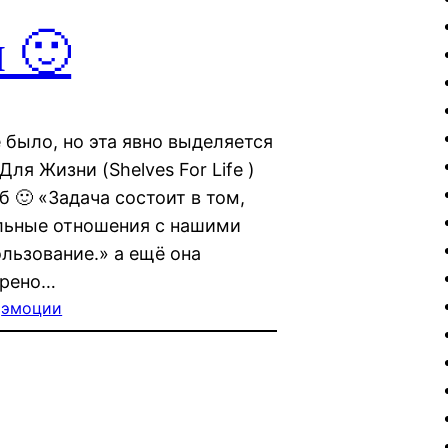
 🙂
 было, но эта явно выделяется
я Жизни (Shelves For Life )
 🙂 «Задача состоит в том,
льные отношения с нашими
льзование.» а ещё она
трено…
 
эмоции