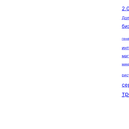
2.
Доп
би
ген
ин
маг
мик
рис
се
тр