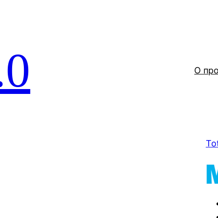
.0
О пр
To