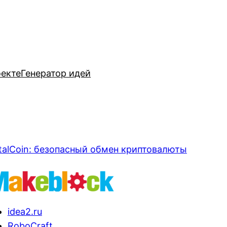
оекте
Генератор идей
talCoin: безопасный обмен криптовалюты
idea2.ru
RoboCraft