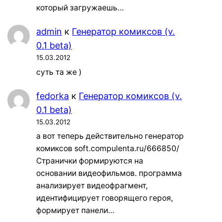
который загружаешь…
admin
к
Генератор комиксов (v.
0.1 beta)
15.03.2012
суть та же )
fedorka
к
Генератор комиксов (v.
0.1 beta)
15.03.2012
а вот теперь действительно генератор
комиксов soft.compulenta.ru/666850/
Странички формируются на
основании видеофильмов. программа
анализирует видеофрагмент,
идентифицирует говорящего героя,
формирует панели…