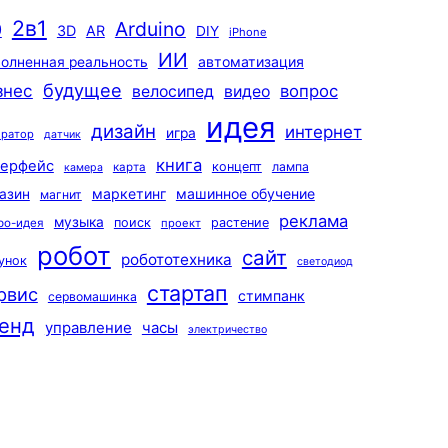
2в1
Arduino
0
3D
AR
DIY
iPhone
ИИ
автоматизация
олненная реальность
будущее
знес
вопрос
велосипед
видео
идея
дизайн
интернет
игра
ератор
датчик
книга
терфейс
концепт
лампа
карта
камера
маркетинг
машинное обучение
азин
магнит
реклама
музыка
поиск
растение
ро-идея
проект
робот
сайт
робототехника
унок
светодиод
стартап
рвис
стимпанк
сервомашинка
енд
управление
часы
электричество