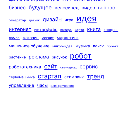
будущее
бизнес
вопрос
велосипед
видео
идея
дизайн
игра
генератор
датчик
интернет
книга
интерфейс
концепт
карта
камера
маркетинг
магазин
лампа
магнит
машинное обучение
музыка
поиск
микро-идея
проект
робот
реклама
растение
рисунок
сайт
сервис
робототехника
светодиод
стартап
тренд
стимпанк
сервомашинка
управление
часы
электричество