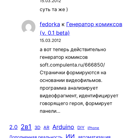
15.03.2012
суть та же )
fedorka
к
Генератор комиксов
(v. 0.1 beta)
15.03.2012
а вот теперь действительно
генератор комиксов
soft.compulenta.ru/666850/
Странички формируются на
основании видеофильмов.
программа анализирует
видеофрагмент, идентифицирует
говорящего героя, формирует
панели…
2в1
Arduino
2.0
3D
AR
DIY
iPhone
ИИ
автоматизация
Дополненная реальность