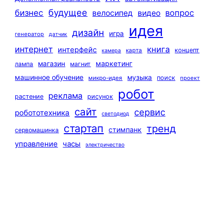
будущее
бизнес
вопрос
велосипед
видео
идея
дизайн
игра
генератор
датчик
интернет
книга
интерфейс
концепт
карта
камера
маркетинг
магазин
лампа
магнит
машинное обучение
музыка
поиск
микро-идея
проект
робот
реклама
растение
рисунок
сайт
сервис
робототехника
светодиод
стартап
тренд
стимпанк
сервомашинка
управление
часы
электричество