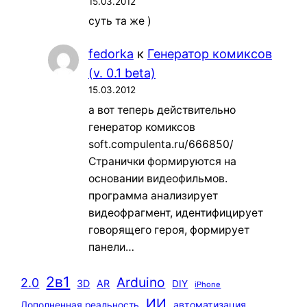
15.03.2012
суть та же )
fedorka
к
Генератор комиксов
(v. 0.1 beta)
15.03.2012
а вот теперь действительно
генератор комиксов
soft.compulenta.ru/666850/
Странички формируются на
основании видеофильмов.
программа анализирует
видеофрагмент, идентифицирует
говорящего героя, формирует
панели…
2в1
Arduino
2.0
3D
AR
DIY
iPhone
ИИ
автоматизация
Дополненная реальность