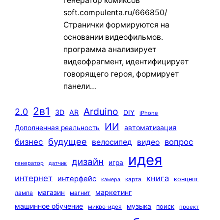
генератор комиксов
soft.compulenta.ru/666850/
Странички формируются на
основании видеофильмов.
программа анализирует
видеофрагмент, идентифицирует
говорящего героя, формирует
панели…
2в1
Arduino
2.0
3D
AR
DIY
iPhone
ИИ
автоматизация
Дополненная реальность
будущее
бизнес
вопрос
велосипед
видео
идея
дизайн
игра
генератор
датчик
интернет
книга
интерфейс
концепт
карта
камера
маркетинг
магазин
лампа
магнит
машинное обучение
музыка
поиск
микро-идея
проект