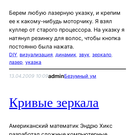
Берем любую лазерную указку, и крепим
ее к какому-нибудь моторчику. Я взял
куллер от старого процессора. На указку я
натянул резинку для волос, чтобы кнопка
постоянно была нажата.
DIY
, 
визуализация
, 
динамик
, 
звук
, 
зеркало
, 
лазер
, 
указка
admin
13.04.2009 10:09
Безумный ум
Кривые зеркала
Американский математик Эндрю Хикс
разработал сложные компьютерные