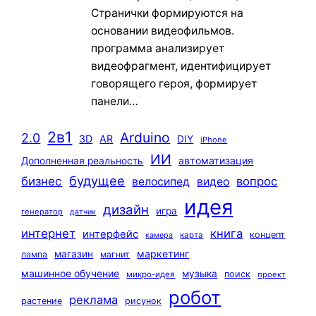
Странички формируются на
основании видеофильмов.
программа анализирует
видеофрагмент, идентифицирует
говорящего героя, формирует
панели…
2в1
Arduino
2.0
3D
AR
DIY
iPhone
ИИ
автоматизация
Дополненная реальность
будущее
бизнес
вопрос
велосипед
видео
идея
дизайн
игра
генератор
датчик
интернет
книга
интерфейс
концепт
карта
камера
маркетинг
магазин
лампа
магнит
машинное обучение
музыка
поиск
микро-идея
проект
робот
реклама
растение
рисунок