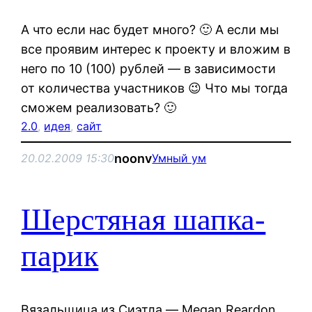
А что если нас будет много? 🙂 А если мы
все проявим интерес к проекту и вложим в
него по 10 (100) рублей — в зависимости
от количества участников 😉 Что мы тогда
сможем реализовать? 🙂
2.0
, 
идея
, 
сайт
noonv
20.02.2009 15:30
Умный ум
Шерстяная шапка-
парик
Вязальщица из Сиэтла — Megan Reardon,