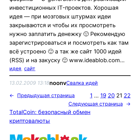
инвестиционных IT-проектов. Хорошая
идея — при мозговых штурмах идеи
закрываются и чтобы их просмотреть
нужно заплатить денежку 🙂 Рекомендую
зарегистрироваться и посмотреть как там
всё устроено 🙂 а так же сайт 1000 идей
(RSS) и на закуску 🙂 www.ideablob.com…
идея
, 
сайт
noonv
13.02.2009 13:18
Свалка идей
1
…
19
20
21
22
←
Предыдущая страница
Следующая страница
→
TotalCoin: безопасный обмен
криптовалюты