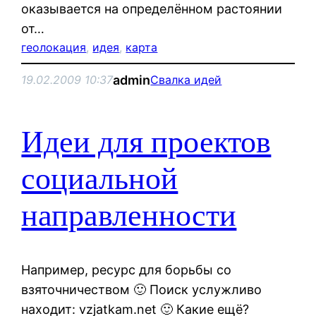
оказывается на определённом растоянии
от…
геолокация
, 
идея
, 
карта
admin
19.02.2009 10:37
Свалка идей
Идеи для проектов
социальной
направленности
Например, ресурс для борьбы со
взяточничеством 🙂 Поиск услужливо
находит: vzjatkam.net 🙂 Какие ещё?