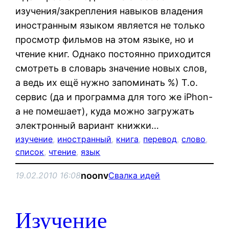
изучения/закрепления навыков владения
иностранным языком является не только
просмотр фильмов на этом языке, но и
чтение книг. Однако постоянно приходится
смотреть в словарь значение новых слов,
а ведь их ещё нужно запоминать %) Т.о.
сервис (да и программа для того же iPhon-
а не помешает), куда можно загружать
электронный вариант книжки…
изучение
, 
иностранный
, 
книга
, 
перевод
, 
слово
, 
список
, 
чтение
, 
язык
noonv
19.02.2010 16:08
Свалка идей
Изучение