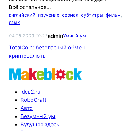
Всё остальное…
английский
, 
изучение
, 
сериал
, 
субтитры
, 
фильм
, 
язык
admin
04.05.2009 10:22
Умный ум
TotalCoin: безопасный обмен
криптовалюты
idea2.ru
RoboCraft
Авто
Безумный ум
Будущее здесь