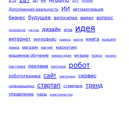
3D
AR
DIY
iPhone
ИИ
автоматизация
Дополненная реальность
будущее
бизнес
вопрос
велосипед
видео
идея
дизайн
игра
генератор
датчик
интернет
книга
интерфейс
концепт
карта
камера
маркетинг
магазин
лампа
магнит
машинное обучение
музыка
поиск
микро-идея
проект
робот
реклама
растение
рисунок
сайт
сервис
робототехника
светодиод
стартап
тренд
стимпанк
сервомашинка
управление
часы
электричество