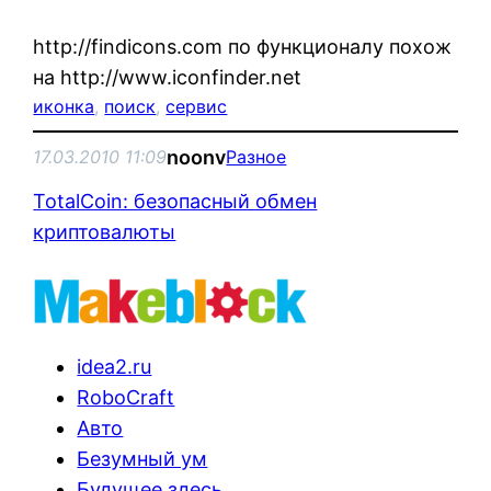
http://findicons.com по функционалу похож
на http://www.iconfinder.net
иконка
, 
поиск
, 
сервис
noonv
17.03.2010 11:09
Разное
TotalCoin: безопасный обмен
криптовалюты
idea2.ru
RoboCraft
Авто
Безумный ум
Будущее здесь