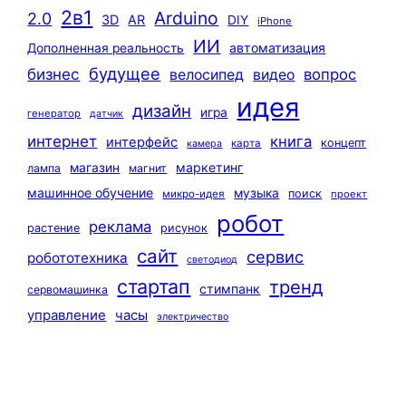
2в1
Arduino
2.0
3D
AR
DIY
iPhone
ИИ
автоматизация
Дополненная реальность
будущее
бизнес
вопрос
велосипед
видео
идея
дизайн
игра
генератор
датчик
интернет
книга
интерфейс
концепт
карта
камера
маркетинг
магазин
лампа
магнит
машинное обучение
музыка
поиск
микро-идея
проект
робот
реклама
растение
рисунок
сайт
сервис
робототехника
светодиод
стартап
тренд
стимпанк
сервомашинка
управление
часы
электричество