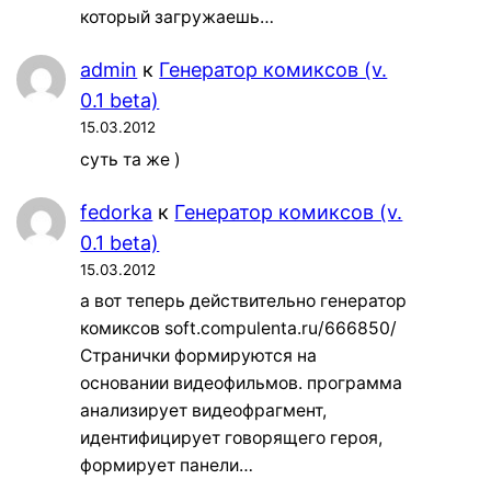
который загружаешь…
admin
к
Генератор комиксов (v.
0.1 beta)
15.03.2012
суть та же )
fedorka
к
Генератор комиксов (v.
0.1 beta)
15.03.2012
а вот теперь действительно генератор
комиксов soft.compulenta.ru/666850/
Странички формируются на
основании видеофильмов. программа
анализирует видеофрагмент,
идентифицирует говорящего героя,
формирует панели…