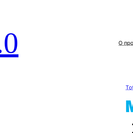
.0
О пр
To