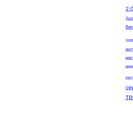
2.
Доп
би
ген
ин
маг
мик
рис
се
тр