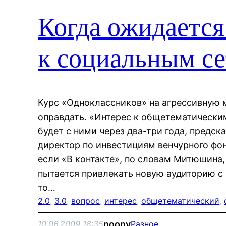
Когда ожидается
к социальным с
Курс «Одноклассников» на агрессивную
оправдать. «Интерес к общетематически
будет с ними через два-три года, предск
директор по инвестициям венчурного ф
если «В контакте», по словам Митюшина, 
пытается привлекать новую аудиторию с
то…
2.0
, 
3.0
, 
вопрос
, 
интерес
, 
общетематический
, 
noonv
10.06.2009 18:35
Разное