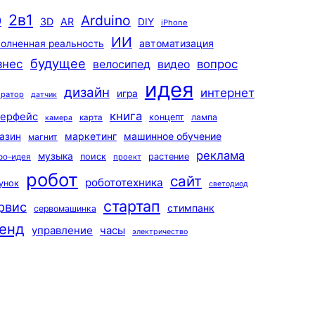
2в1
Arduino
0
3D
AR
DIY
iPhone
ИИ
автоматизация
олненная реальность
будущее
знес
вопрос
велосипед
видео
идея
дизайн
интернет
игра
ератор
датчик
книга
терфейс
концепт
лампа
карта
камера
маркетинг
машинное обучение
азин
магнит
реклама
музыка
поиск
растение
ро-идея
проект
робот
сайт
робототехника
унок
светодиод
стартап
рвис
стимпанк
сервомашинка
енд
управление
часы
электричество