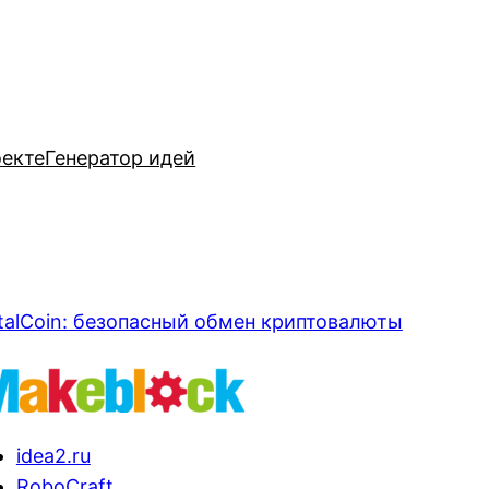
оекте
Генератор идей
talCoin: безопасный обмен криптовалюты
idea2.ru
RoboCraft