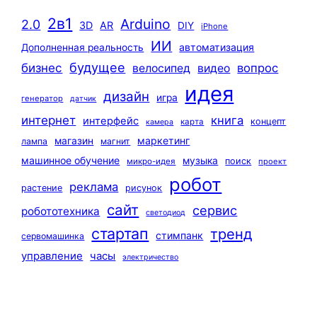
2в1
Arduino
2.0
3D
AR
DIY
iPhone
ИИ
автоматизация
Дополненная реальность
будущее
бизнес
вопрос
велосипед
видео
идея
дизайн
игра
генератор
датчик
интернет
книга
интерфейс
концепт
карта
камера
маркетинг
магазин
лампа
магнит
машинное обучение
музыка
поиск
микро-идея
проект
робот
реклама
растение
рисунок
сайт
сервис
робототехника
светодиод
стартап
тренд
стимпанк
сервомашинка
управление
часы
электричество