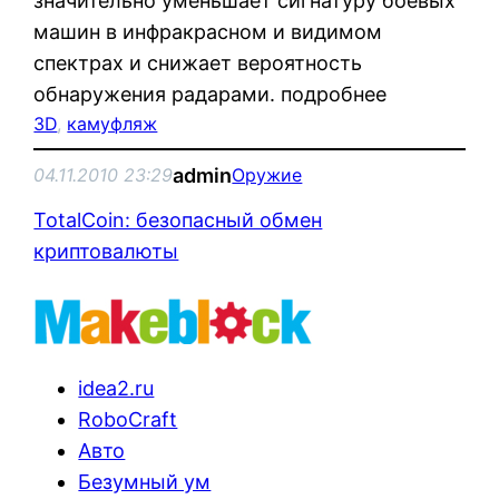
значительно уменьшает сигнатуру боевых
машин в инфракрасном и видимом
спектрах и снижает вероятность
обнаружения радарами. подробнее
3D
, 
камуфляж
admin
04.11.2010 23:29
Оружие
TotalCoin: безопасный обмен
криптовалюты
idea2.ru
RoboCraft
Авто
Безумный ум