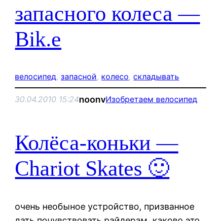
запасного колеса —
Bik.e
велосипед
, 
запасной
, 
колесо
, 
складывать
noonv
30.04.2010 15:24
Изобретаем велосипед
Колёса-коньки —
Chariot Skates 🙂
очень необыное устройство, призванное
дать почувствовать райдерам, каково это