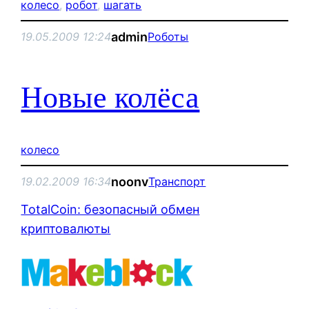
колесо
, 
робот
, 
шагать
admin
19.05.2009 12:24
Роботы
Новые колёса
колесо
noonv
19.02.2009 16:34
Транспорт
TotalCoin: безопасный обмен
криптовалюты