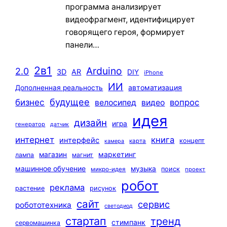
программа анализирует
видеофрагмент, идентифицирует
говорящего героя, формирует
панели…
2в1
Arduino
2.0
3D
AR
DIY
iPhone
ИИ
автоматизация
Дополненная реальность
будущее
бизнес
вопрос
велосипед
видео
идея
дизайн
игра
генератор
датчик
интернет
книга
интерфейс
концепт
карта
камера
маркетинг
магазин
лампа
магнит
машинное обучение
музыка
поиск
микро-идея
проект
робот
реклама
растение
рисунок
сайт
сервис
робототехника
светодиод
стартап
тренд
стимпанк
сервомашинка