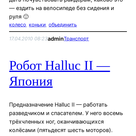
— ездить на велосипеде без сидения и
руля 🙂
колесо
, 
коньки
, 
объединить
admin
17.04.2010 08:23
Транспорт
Робот Halluc II —
Япония
Предназначение Halluc II — работать
разведчиком и спасателем. У него восемь
трёхчленных ног, оканчивающихся
колёсами (пятьдесят шесть моторов).