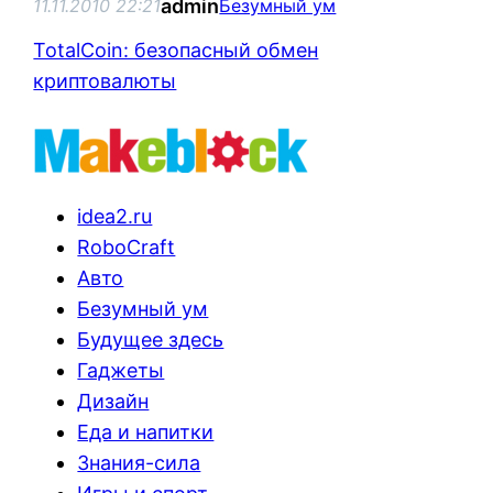
admin
11.11.2010 22:21
Безумный ум
TotalCoin: безопасный обмен
криптовалюты
idea2.ru
RoboCraft
Авто
Безумный ум
Будущее здесь
Гаджеты
Дизайн
Еда и напитки
Знания-сила