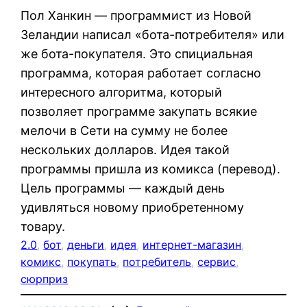
Пол Ханкин — программист из Новой
Зеландии написал «бота-потребителя» или
же бота-покупателя. Это спициальная
программа, которая работает согласно
интересного алгоритма, который
позволяет программе закупать всякие
мелочи в Сети на сумму не более
нескольких долларов. Идея такой
программы пришла из комикса (перевод).
Цель программы — каждый день
удивляться новому приобретенному
товару.
2.0
, 
бот
, 
деньги
, 
идея
, 
интернет-магазин
, 
комикс
, 
покупать
, 
потребитель
, 
сервис
, 
сюрприз