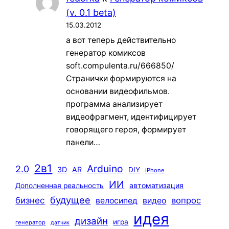
(v. 0.1 beta)
15.03.2012
а вот теперь действительно
генератор комиксов
soft.compulenta.ru/666850/
Странички формируются на
основании видеофильмов.
программа анализирует
видеофрагмент, идентифицирует
говорящего героя, формирует
панели…
2в1
Arduino
2.0
3D
AR
DIY
iPhone
ИИ
автоматизация
Дополненная реальность
будущее
бизнес
вопрос
велосипед
видео
идея
дизайн
игра
генератор
датчик