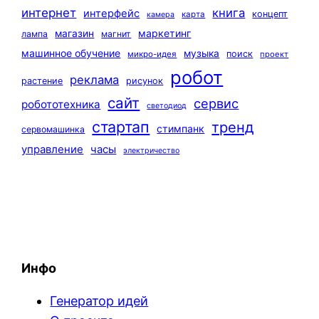
интернет
книга
интерфейс
концепт
карта
камера
маркетинг
магазин
лампа
магнит
машинное обучение
музыка
поиск
микро-идея
проект
робот
реклама
растение
рисунок
сайт
сервис
робототехника
светодиод
стартап
тренд
стимпанк
сервомашинка
управление
часы
электричество
Инфо
Генератор идей