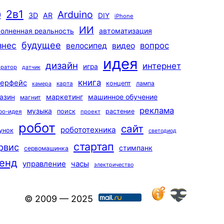
2в1
Arduino
0
3D
AR
DIY
iPhone
ИИ
автоматизация
олненная реальность
будущее
знес
вопрос
велосипед
видео
идея
дизайн
интернет
игра
ератор
датчик
книга
терфейс
концепт
лампа
карта
камера
маркетинг
машинное обучение
азин
магнит
реклама
музыка
поиск
растение
ро-идея
проект
робот
сайт
робототехника
унок
светодиод
стартап
рвис
стимпанк
сервомашинка
енд
управление
часы
электричество
© 2009 — 2025