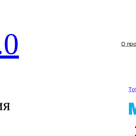
.0
О пр
To
ия