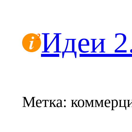
Перейти
к
содержимому
Идеи 2
Метка:
коммерц