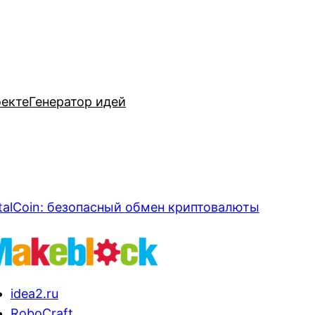
оекте
Генератор идей
talCoin: безопасный обмен криптовалюты
idea2.ru
RoboCraft