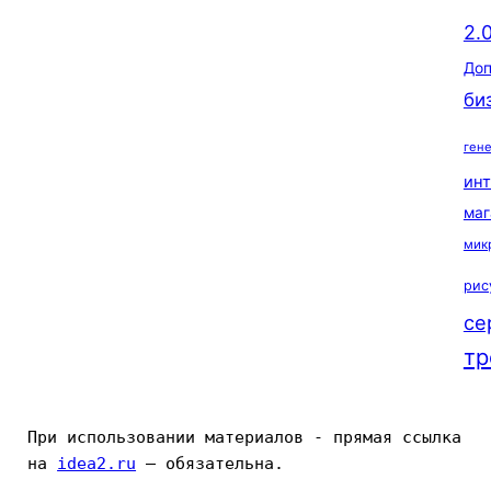
2.
Доп
би
ген
ин
маг
мик
рис
се
тр
При использовании материалов - прямая ссылка 
на 
idea2.ru
 — обязательна.