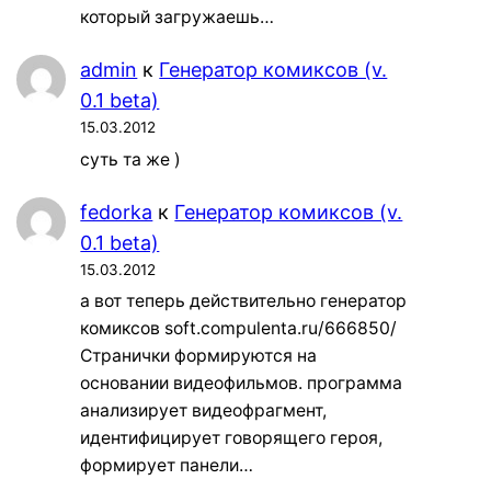
который загружаешь…
admin
к
Генератор комиксов (v.
0.1 beta)
15.03.2012
суть та же )
fedorka
к
Генератор комиксов (v.
0.1 beta)
15.03.2012
а вот теперь действительно генератор
комиксов soft.compulenta.ru/666850/
Странички формируются на
основании видеофильмов. программа
анализирует видеофрагмент,
идентифицирует говорящего героя,
формирует панели…