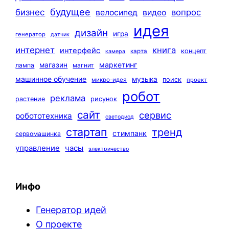
будущее
бизнес
вопрос
велосипед
видео
идея
дизайн
игра
генератор
датчик
интернет
книга
интерфейс
концепт
карта
камера
маркетинг
магазин
лампа
магнит
машинное обучение
музыка
поиск
микро-идея
проект
робот
реклама
растение
рисунок
сайт
сервис
робототехника
светодиод
стартап
тренд
стимпанк
сервомашинка
управление
часы
электричество
Инфо
Генератор идей
О проекте