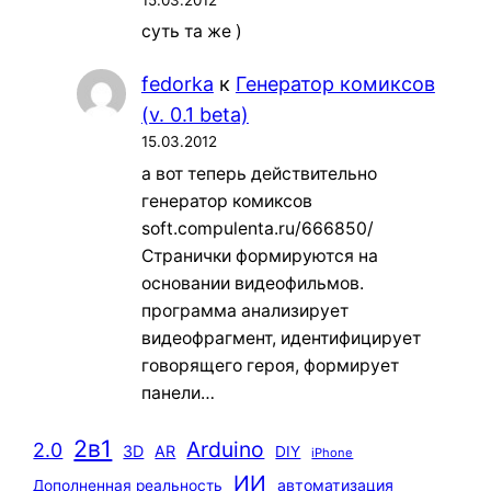
суть та же )
fedorka
к
Генератор комиксов
(v. 0.1 beta)
15.03.2012
а вот теперь действительно
генератор комиксов
soft.compulenta.ru/666850/
Странички формируются на
основании видеофильмов.
программа анализирует
видеофрагмент, идентифицирует
говорящего героя, формирует
панели…
2в1
Arduino
2.0
3D
AR
DIY
iPhone
ИИ
автоматизация
Дополненная реальность