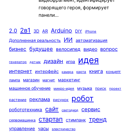
видеофрагмент, идентифицирует
говорящего героя, формирует
панели…
2в1
Arduino
2.0
3D
AR
DIY
iPhone
ИИ
автоматизация
Дополненная реальность
будущее
бизнес
вопрос
велосипед
видео
идея
дизайн
игра
генератор
датчик
интернет
книга
интерфейс
концепт
карта
камера
маркетинг
магазин
лампа
магнит
машинное обучение
музыка
поиск
микро-идея
проект
робот
реклама
растение
рисунок
сайт
сервис
робототехника
светодиод
стартап
тренд
стимпанк
сервомашинка
управление
часы
электричество