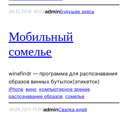
admin
09.12.2016 16:04
Будущее здесь
Мобильный
сомелье
winefindr — программа для распознавания
образов винных бутылок(этикеток)
iPhone
, 
вино
, 
компьютерное зрение
, 
распознавание образов
, 
сомелье
admin
19.06.2011 11:00
Свалка идей