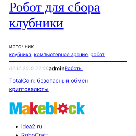
Робот для сбора
клубники
источник
клубника
, 
компьютерное зрение
, 
робот
admin
02.12.2010 22:06
Роботы
TotalCoin: безопасный обмен
криптовалюты
idea2.ru
RoboCraft