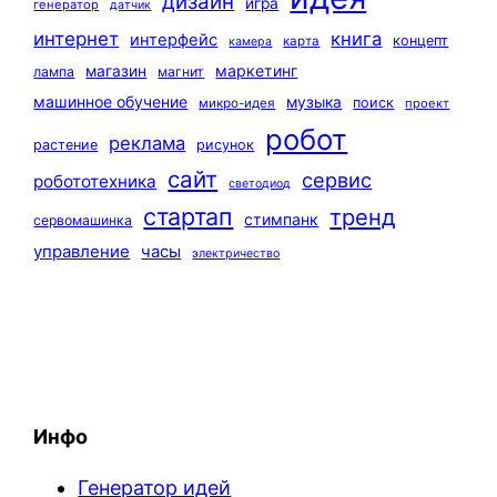
дизайн
игра
генератор
датчик
интернет
книга
интерфейс
концепт
карта
камера
маркетинг
магазин
лампа
магнит
машинное обучение
музыка
поиск
микро-идея
проект
робот
реклама
растение
рисунок
сайт
сервис
робототехника
светодиод
стартап
тренд
стимпанк
сервомашинка
управление
часы
электричество
Инфо
Генератор идей