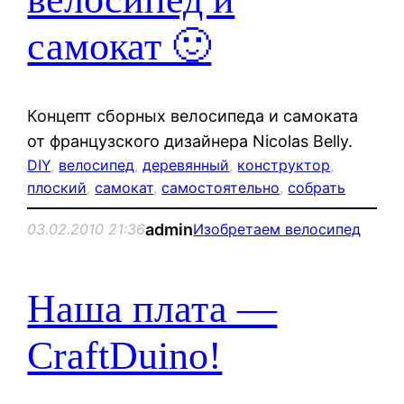
самокат 🙂
Концепт сборных велосипеда и самоката
от французского дизайнера Nicolas Belly.
DIY
, 
велосипед
, 
деревянный
, 
конструктор
, 
плоский
, 
самокат
, 
самостоятельно
, 
собрать
admin
03.02.2010 21:36
Изобретаем велосипед
Наша плата —
CraftDuino!