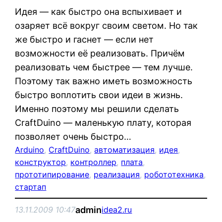
Идея — как быстро она вспыхивает и
озаряет всё вокруг своим светом. Но так
же быстро и гаснет — если нет
возможности её реализовать. Причём
реализовать чем быстрее — тем лучше.
Поэтому так важно иметь возможность
быстро воплотить свои идеи в жизнь.
Именно поэтому мы решили сделать
CraftDuino — маленькую плату, которая
позволяет очень быстро…
Arduino
, 
CraftDuino
, 
автоматизация
, 
идея
, 
конструктор
, 
контроллер
, 
плата
, 
прототипирование
, 
реализация
, 
робототехника
, 
стартап
admin
13.11.2009 10:47
idea2.ru