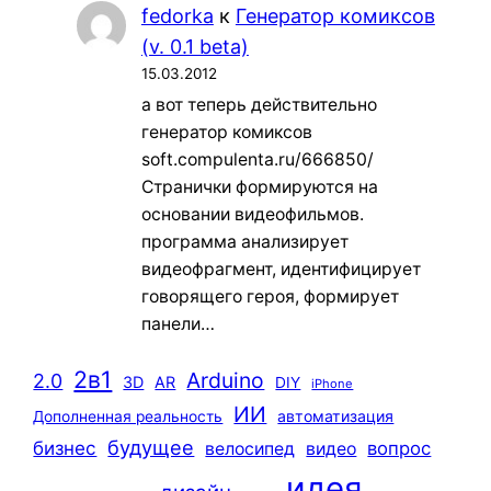
fedorka
к
Генератор комиксов
(v. 0.1 beta)
15.03.2012
а вот теперь действительно
генератор комиксов
soft.compulenta.ru/666850/
Странички формируются на
основании видеофильмов.
программа анализирует
видеофрагмент, идентифицирует
говорящего героя, формирует
панели…
2в1
Arduino
2.0
3D
AR
DIY
iPhone
ИИ
автоматизация
Дополненная реальность
будущее
бизнес
вопрос
велосипед
видео
идея