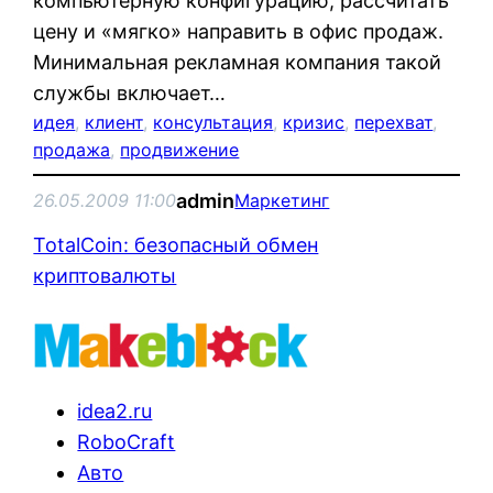
компьютерную конфигурацию, рассчитать
цену и «мягко» направить в офис продаж.
Минимальная рекламная компания такой
службы включает…
идея
, 
клиент
, 
консультация
, 
кризис
, 
перехват
, 
продажа
, 
продвижение
admin
26.05.2009 11:00
Маркетинг
TotalCoin: безопасный обмен
криптовалюты
idea2.ru
RoboCraft
Авто