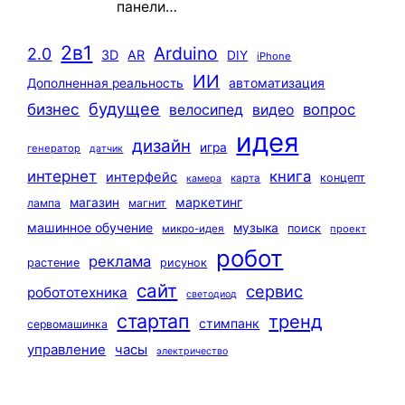
панели…
2в1
Arduino
2.0
3D
AR
DIY
iPhone
ИИ
автоматизация
Дополненная реальность
будущее
бизнес
вопрос
велосипед
видео
идея
дизайн
игра
генератор
датчик
интернет
книга
интерфейс
концепт
карта
камера
маркетинг
магазин
лампа
магнит
машинное обучение
музыка
поиск
микро-идея
проект
робот
реклама
растение
рисунок
сайт
сервис
робототехника
светодиод
стартап
тренд
стимпанк
сервомашинка
управление
часы
электричество