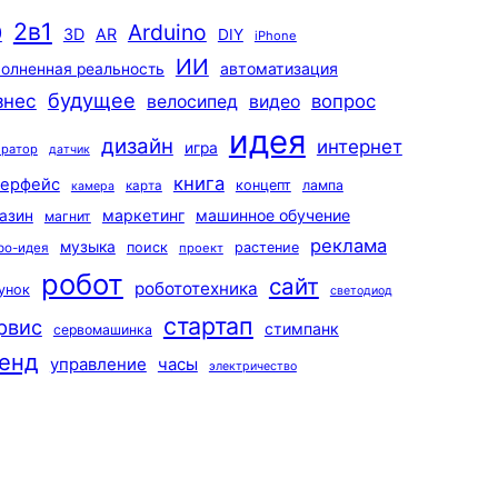
2в1
Arduino
0
3D
AR
DIY
iPhone
ИИ
автоматизация
олненная реальность
будущее
знес
вопрос
велосипед
видео
идея
дизайн
интернет
игра
ератор
датчик
книга
терфейс
концепт
лампа
карта
камера
маркетинг
машинное обучение
азин
магнит
реклама
музыка
поиск
растение
ро-идея
проект
робот
сайт
робототехника
унок
светодиод
стартап
рвис
стимпанк
сервомашинка
енд
управление
часы
электричество