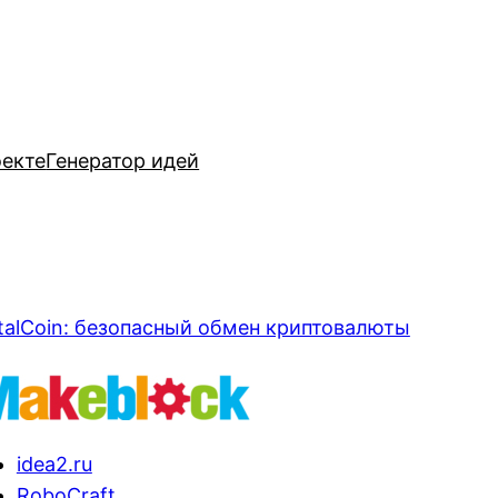
оекте
Генератор идей
talCoin: безопасный обмен криптовалюты
idea2.ru
RoboCraft