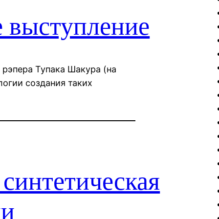
е выступление
 рэпера Тупака Шакура (на
логии создания таких
синтетическая
ии