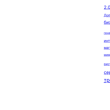
2.
Доп
би
ген
ин
маг
мик
рис
се
тр