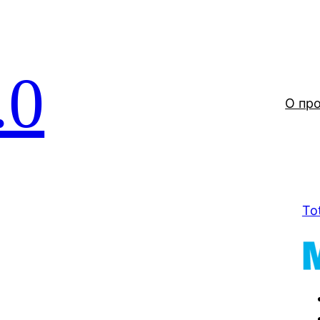
.0
О пр
To