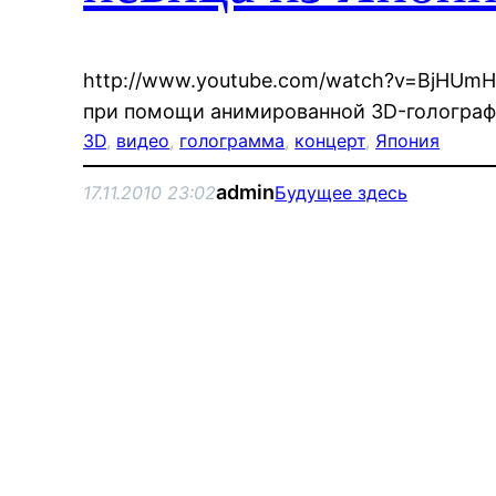
http://www.youtube.com/watch?v=BjHUmH
при помощи анимированной 3D-голограф
3D
, 
видео
, 
голограмма
, 
концерт
, 
Япония
admin
17.11.2010 23:02
Будущее здесь