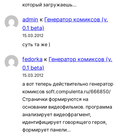
который загружаешь…
admin
к
Генератор комиксов (v.
0.1 beta)
15.03.2012
суть та же )
fedorka
к
Генератор комиксов (v.
0.1 beta)
15.03.2012
а вот теперь действительно генератор
комиксов soft.compulenta.ru/666850/
Странички формируются на
основании видеофильмов. программа
анализирует видеофрагмент,
идентифицирует говорящего героя,
формирует панели…