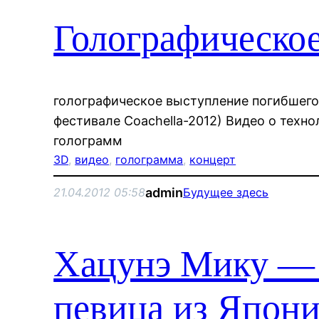
Голографическо
голографическое выступление погибшего
фестивале Coachella-2012) Видео о техно
голограмм
3D
, 
видео
, 
голограмма
, 
концерт
admin
21.04.2012 05:58
Будущее здесь
Хацунэ Мику — 
певица из Япон