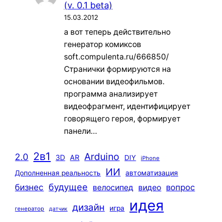
(v. 0.1 beta)
15.03.2012
а вот теперь действительно
генератор комиксов
soft.compulenta.ru/666850/
Странички формируются на
основании видеофильмов.
программа анализирует
видеофрагмент, идентифицирует
говорящего героя, формирует
панели…
2в1
Arduino
2.0
3D
AR
DIY
iPhone
ИИ
автоматизация
Дополненная реальность
будущее
бизнес
вопрос
велосипед
видео
идея
дизайн
игра
генератор
датчик