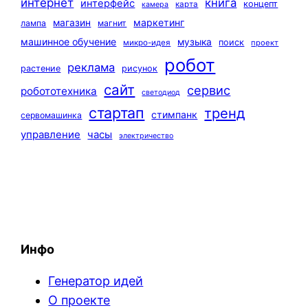
интернет
книга
интерфейс
концепт
карта
камера
маркетинг
магазин
лампа
магнит
машинное обучение
музыка
поиск
микро-идея
проект
робот
реклама
растение
рисунок
сайт
сервис
робототехника
светодиод
стартап
тренд
стимпанк
сервомашинка
управление
часы
электричество
Инфо
Генератор идей
О проекте