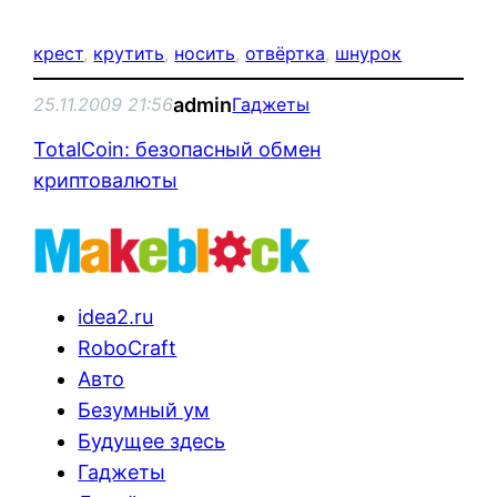
крест
, 
крутить
, 
носить
, 
отвёртка
, 
шнурок
admin
25.11.2009 21:56
Гаджеты
TotalCoin: безопасный обмен
криптовалюты
idea2.ru
RoboCraft
Авто
Безумный ум
Будущее здесь
Гаджеты