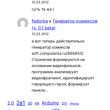
15.03.2012
суть та же )
fedorka
к
Генератор комиксов
(v. 0.1 beta)
15.03.2012
а вот теперь действительно
генератор комиксов
soft.compulenta.ru/666850/
Странички формируются на
основании видеофильмов.
программа анализирует
видеофрагмент, идентифицирует
говорящего героя, формирует
панели…
2в1
Arduino
2.0
3D
AR
DIY
iPhone