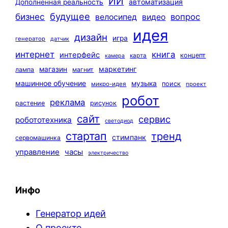
ИИ
автоматизация
Дополненная реальность
будущее
бизнес
вопрос
велосипед
видео
идея
дизайн
игра
генератор
датчик
интернет
книга
интерфейс
концепт
карта
камера
маркетинг
магазин
лампа
магнит
машинное обучение
музыка
поиск
микро-идея
проект
робот
реклама
растение
рисунок
сайт
сервис
робототехника
светодиод
стартап
тренд
стимпанк
сервомашинка
управление
часы
электричество
Инфо
Генератор идей
О проекте