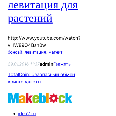
левитация для
растений
http://www.youtube.com/watch?
v=lW89O4Bsn0w
бонсай
, 
левитация
, 
магнит
admin
29.01.2016 11:37
Гаджеты
TotalCoin: безопасный обмен
криптовалюты
idea2.ru