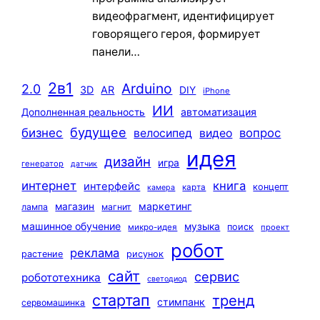
видеофрагмент, идентифицирует
говорящего героя, формирует
панели…
2в1
Arduino
2.0
3D
AR
DIY
iPhone
ИИ
автоматизация
Дополненная реальность
будущее
бизнес
вопрос
велосипед
видео
идея
дизайн
игра
генератор
датчик
интернет
книга
интерфейс
концепт
карта
камера
маркетинг
магазин
лампа
магнит
машинное обучение
музыка
поиск
микро-идея
проект
робот
реклама
растение
рисунок
сайт
сервис
робототехника
светодиод
стартап
тренд
стимпанк
сервомашинка