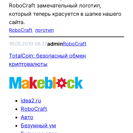
RoboCraft замечательный логотип,
который теперь красуется в шапке нашего
сайта.
RoboCraft
, 
логотип
admin
16.05.2010 08:27
RoboCraft
TotalCoin: безопасный обмен
криптовалюты
idea2.ru
RoboCraft
Авто
Безумный ум