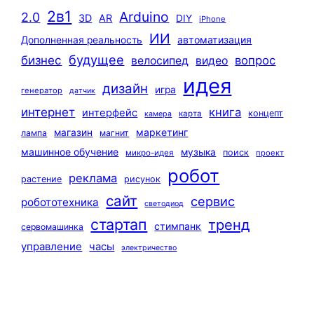
2в1
Arduino
2.0
3D
AR
DIY
iPhone
ИИ
автоматизация
Дополненная реальность
будущее
бизнес
вопрос
велосипед
видео
идея
дизайн
игра
генератор
датчик
интернет
книга
интерфейс
концепт
карта
камера
маркетинг
магазин
лампа
магнит
машинное обучение
музыка
поиск
микро-идея
проект
робот
реклама
растение
рисунок
сайт
сервис
робототехника
светодиод
стартап
тренд
стимпанк
сервомашинка
управление
часы
электричество