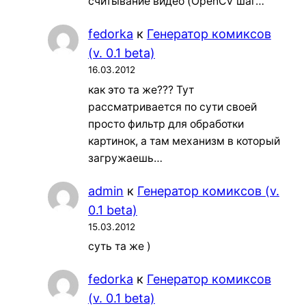
считывание видео (OpenCV шаг…
fedorka
к
Генератор комиксов
(v. 0.1 beta)
16.03.2012
как это та же??? Тут
рассматривается по сути своей
просто фильтр для обработки
картинок, а там механизм в который
загружаешь…
admin
к
Генератор комиксов (v.
0.1 beta)
15.03.2012
суть та же )
fedorka
к
Генератор комиксов
(v. 0.1 beta)