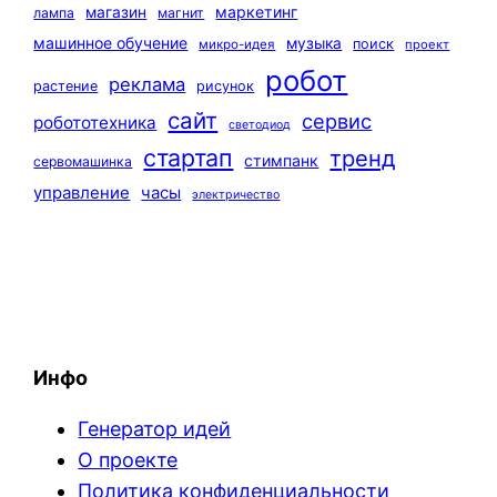
маркетинг
магазин
лампа
магнит
машинное обучение
музыка
поиск
микро-идея
проект
робот
реклама
растение
рисунок
сайт
сервис
робототехника
светодиод
стартап
тренд
стимпанк
сервомашинка
управление
часы
электричество
Инфо
Генератор идей
О проекте
Политика конфиденциальности