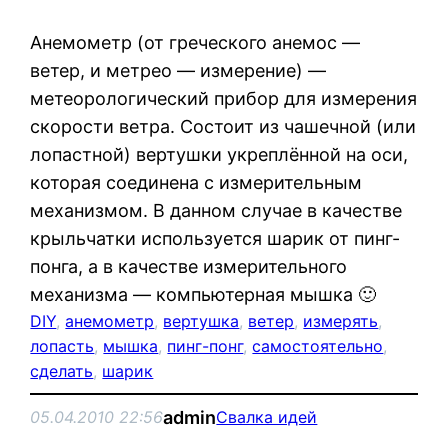
Анемометр (от греческого анемос —
ветер, и метрео — измерение) —
метеорологический прибор для измерения
скорости ветра. Состоит из чашечной (или
лопастной) вертушки укреплённой на оси,
которая соединена с измерительным
механизмом. В данном случае в качестве
крыльчатки используется шарик от пинг-
понга, а в качестве измерительного
механизма — компьютерная мышка 🙂
DIY
, 
анемометр
, 
вертушка
, 
ветер
, 
измерять
, 
лопасть
, 
мышка
, 
пинг-понг
, 
самостоятельно
, 
сделать
, 
шарик
admin
05.04.2010 22:56
Свалка идей