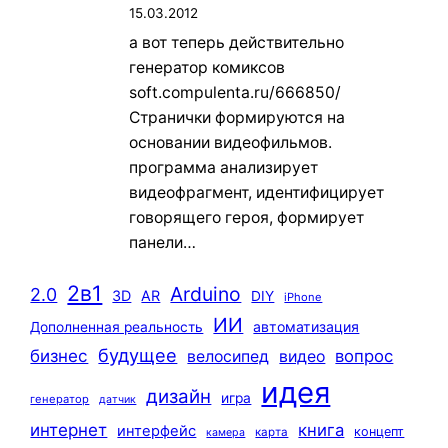
15.03.2012
а вот теперь действительно
генератор комиксов
soft.compulenta.ru/666850/
Странички формируются на
основании видеофильмов.
программа анализирует
видеофрагмент, идентифицирует
говорящего героя, формирует
панели…
2в1
Arduino
2.0
3D
AR
DIY
iPhone
ИИ
автоматизация
Дополненная реальность
будущее
бизнес
вопрос
велосипед
видео
идея
дизайн
игра
генератор
датчик
интернет
книга
интерфейс
концепт
карта
камера