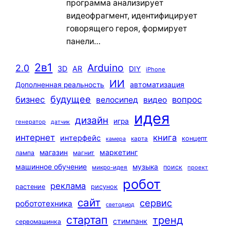
программа анализирует
видеофрагмент, идентифицирует
говорящего героя, формирует
панели…
2в1
Arduino
2.0
3D
AR
DIY
iPhone
ИИ
автоматизация
Дополненная реальность
будущее
бизнес
вопрос
велосипед
видео
идея
дизайн
игра
генератор
датчик
интернет
книга
интерфейс
концепт
карта
камера
маркетинг
магазин
лампа
магнит
машинное обучение
музыка
поиск
микро-идея
проект
робот
реклама
растение
рисунок
сайт
сервис
робототехника
светодиод
стартап
тренд
стимпанк
сервомашинка