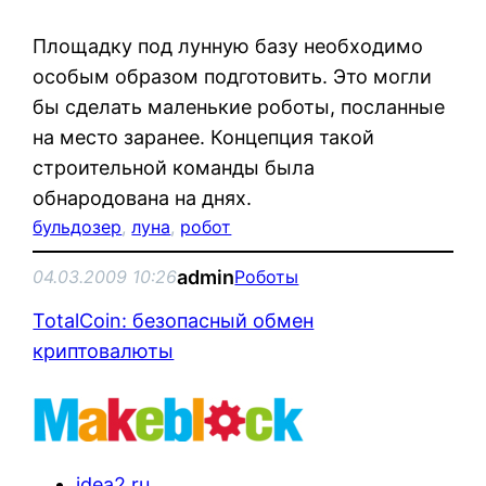
Площадку под лунную базу необходимо
особым образом подготовить. Это могли
бы сделать маленькие роботы, посланные
на место заранее. Концепция такой
строительной команды была
обнародована на днях.
бульдозер
, 
луна
, 
робот
admin
04.03.2009 10:26
Роботы
TotalCoin: безопасный обмен
криптовалюты
idea2.ru