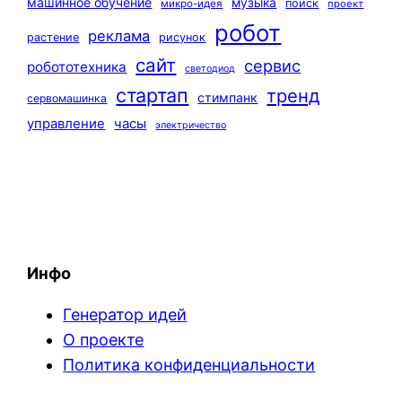
машинное обучение
музыка
поиск
микро-идея
проект
робот
реклама
растение
рисунок
сайт
сервис
робототехника
светодиод
стартап
тренд
стимпанк
сервомашинка
управление
часы
электричество
Инфо
Генератор идей
О проекте
Политика конфиденциальности