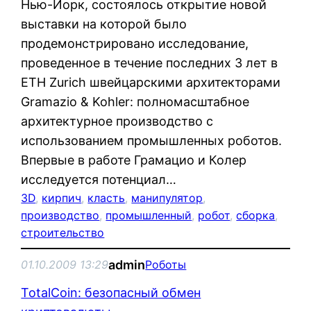
Нью-Йорк, состоялось открытие новой
выставки на которой было
продемонстрировано исследование,
проведенное в течение последних 3 лет в
ETH Zurich швейцарскими архитекторами
Gramazio & Kohler: полномасштабное
архитектурное производство с
использованием промышленных роботов.
Впервые в работе Грамацио и Колер
исследуется потенциал…
3D
, 
кирпич
, 
класть
, 
манипулятор
, 
производство
, 
промышленный
, 
робот
, 
сборка
, 
строительство
admin
01.10.2009 13:29
Роботы
TotalCoin: безопасный обмен