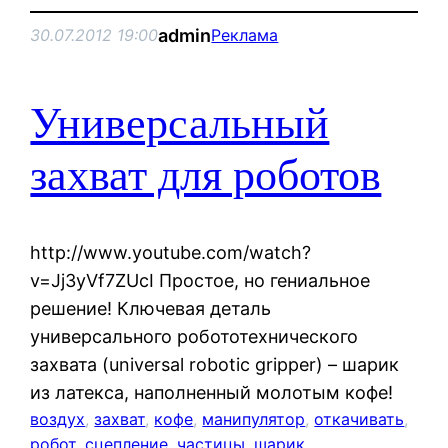
admin
30.07.2012 19:00
Реклама
Универсальный
захват для роботов
http://www.youtube.com/watch?
v=Jj3yVf7ZUcI Простое, но гениальное
решение! Ключевая деталь
универсального робототехнического
захвата (universal robotic gripper) – шарик
из латекса, наполненный молотым кофе!
воздух
, 
захват
, 
кофе
, 
манипулятор
, 
откачивать
, 
робот
, 
сцепление
, 
частицы
, 
шарик