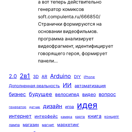
а вот теперь действительно
генератор комиксов
soft.compulenta.ru/666850/
Странички формируются на
основании видеофильмов.
программа анализирует
видеофрагмент, идентифицирует
говорящего героя, формирует
панели…
2в1
Arduino
2.0
3D
AR
DIY
iPhone
ИИ
автоматизация
Дополненная реальность
будущее
бизнес
вопрос
велосипед
видео
идея
дизайн
игра
генератор
датчик
интернет
книга
интерфейс
концепт
карта
камера
маркетинг
магазин
лампа
магнит