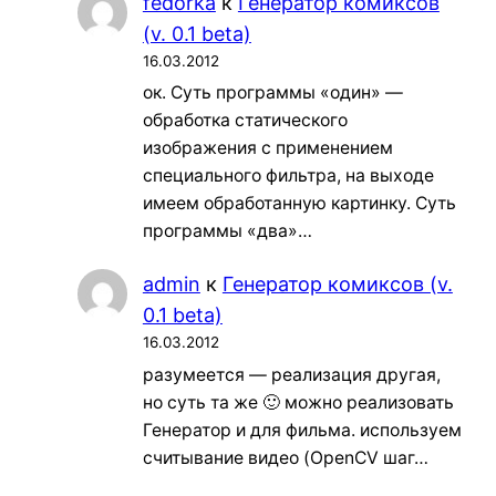
fedorka
к
Генератор комиксов
(v. 0.1 beta)
16.03.2012
ок. Суть программы «один» —
обработка статического
изображения с применением
специального фильтра, на выходе
имеем обработанную картинку. Суть
программы «два»…
admin
к
Генератор комиксов (v.
0.1 beta)
16.03.2012
разумеется — реализация другая,
но суть та же 🙂 можно реализовать
Генератор и для фильма. используем
считывание видео (OpenCV шаг…