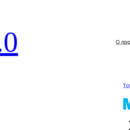
.0
О пр
To