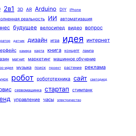
2в1
Arduino
0
3D
AR
DIY
iPhone
ИИ
автоматизация
олненная реальность
будущее
знес
вопрос
велосипед
видео
идея
дизайн
интернет
игра
ератор
датчик
книга
терфейс
концепт
лампа
карта
камера
маркетинг
машинное обучение
азин
магнит
реклама
музыка
поиск
растение
ро-идея
проект
робот
сайт
робототехника
унок
светодиод
стартап
рвис
стимпанк
сервомашинка
енд
управление
часы
электричество