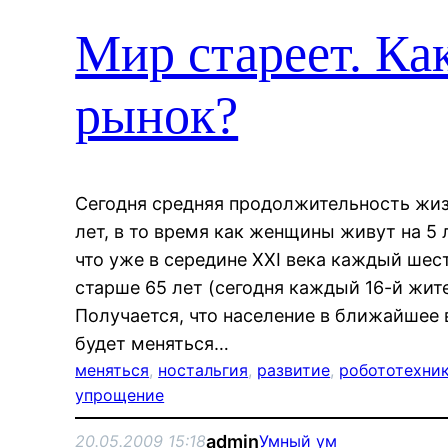
Мир стареет. Ка
рынок?
Сегодня средняя продолжительность жи
лет, в то время как женщины живут на 5 
что уже в середине XXI века каждый шес
старше 65 лет (сегодня каждый 16-й жите
Получается, что население в ближайшее 
будет меняться…
меняться
, 
ностальгия
, 
развитие
, 
робототехни
упрощение
admin
20.05.2009 15:18
Умный ум