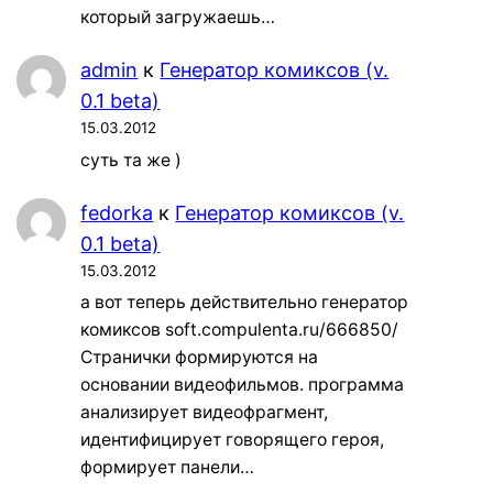
который загружаешь…
admin
к
Генератор комиксов (v.
0.1 beta)
15.03.2012
суть та же )
fedorka
к
Генератор комиксов (v.
0.1 beta)
15.03.2012
а вот теперь действительно генератор
комиксов soft.compulenta.ru/666850/
Странички формируются на
основании видеофильмов. программа
анализирует видеофрагмент,
идентифицирует говорящего героя,
формирует панели…