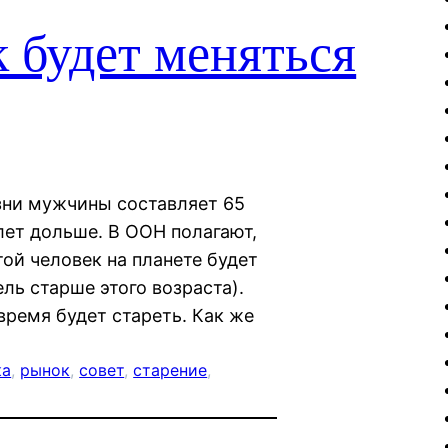
к будет меняться
зни мужчины составляет 65
лет дольше. В ООН полагают,
той человек на планете будет
ль старше этого возраста).
время будет стареть. Как же
ка
, 
рынок
, 
совет
, 
старение
, 