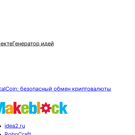
оекте
Генератор идей
talCoin: безопасный обмен криптовалюты
idea2.ru
RoboCraft