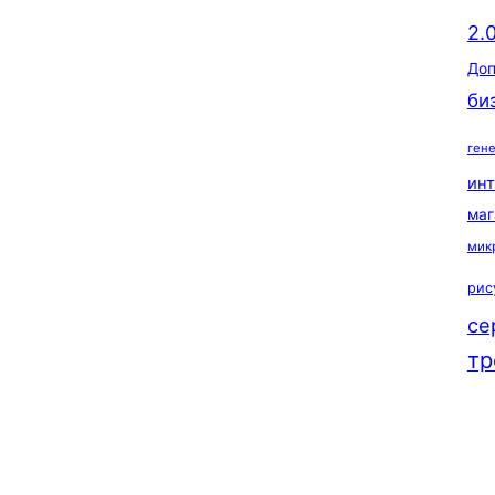
2.
Доп
би
ген
ин
маг
мик
рис
се
тр