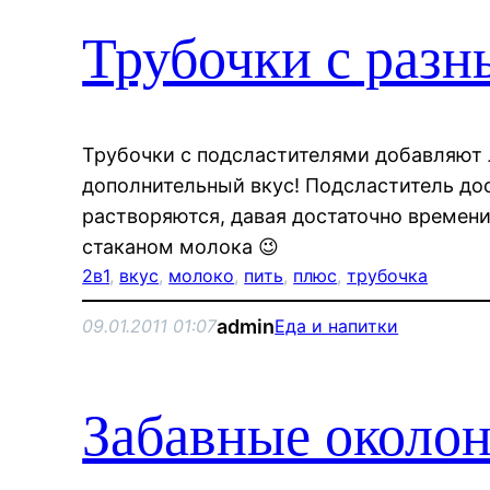
Трубочки с разн
Трубочки с подсластителями добавляют
дополнительный вкус! Подсластитель до
растворяются, давая достаточно времен
стаканом молока 😉
2в1
, 
вкус
, 
молоко
, 
пить
, 
плюс
, 
трубочка
admin
09.01.2011 01:07
Еда и напитки
Забавные около