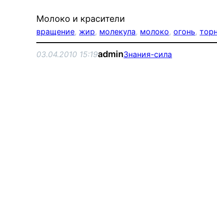
Молоко и красители
вращение
, 
жир
, 
молекула
, 
молоко
, 
огонь
, 
тор
admin
03.04.2010 15:19
Знания-сила