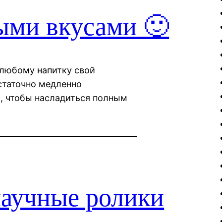
ыми вкусами 🙂
 любому напитку свой
статочно медленно
и, чтобы насладиться полным
научные ролики