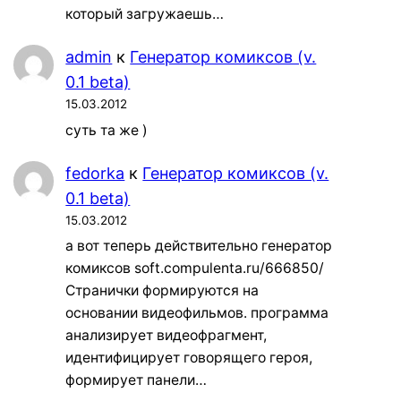
который загружаешь…
admin
к
Генератор комиксов (v.
0.1 beta)
15.03.2012
суть та же )
fedorka
к
Генератор комиксов (v.
0.1 beta)
15.03.2012
а вот теперь действительно генератор
комиксов soft.compulenta.ru/666850/
Странички формируются на
основании видеофильмов. программа
анализирует видеофрагмент,
идентифицирует говорящего героя,
формирует панели…