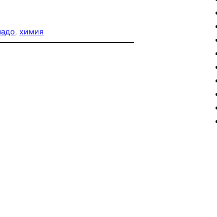
надо
, 
химия