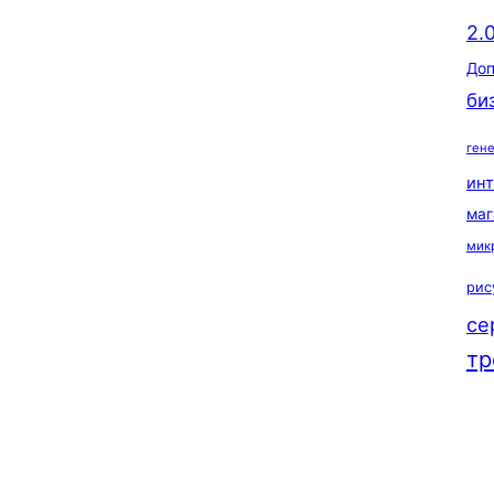
2.
Доп
би
ген
ин
маг
мик
рис
се
тр