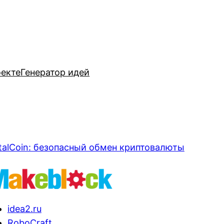
оекте
Генератор идей
talCoin: безопасный обмен криптовалюты
idea2.ru
RoboCraft