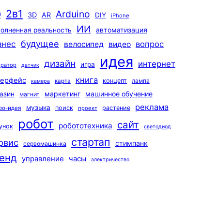
2в1
Arduino
0
3D
AR
DIY
iPhone
ИИ
автоматизация
олненная реальность
будущее
знес
вопрос
велосипед
видео
идея
дизайн
интернет
игра
ератор
датчик
книга
терфейс
концепт
лампа
карта
камера
маркетинг
машинное обучение
азин
магнит
реклама
музыка
поиск
растение
ро-идея
проект
робот
сайт
робототехника
унок
светодиод
стартап
рвис
стимпанк
сервомашинка
енд
управление
часы
электричество