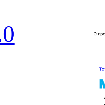
.0
О пр
To