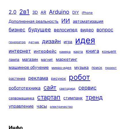
2в1
Arduino
2.0
3D
AR
DIY
iPhone
ИИ
автоматизация
Дополненная реальность
будущее
бизнес
вопрос
велосипед
видео
идея
дизайн
игра
генератор
датчик
интернет
книга
интерфейс
концепт
карта
камера
маркетинг
магазин
лампа
магнит
машинное обучение
музыка
поиск
микро-идея
проект
робот
реклама
растение
рисунок
сайт
сервис
робототехника
светодиод
стартап
тренд
стимпанк
сервомашинка
управление
часы
электричество
Инфо