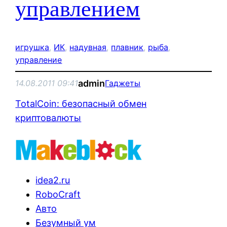
управлением
игрушка
, 
ИК
, 
надувная
, 
плавник
, 
рыба
, 
управление
admin
14.08.2011 09:41
Гаджеты
TotalCoin: безопасный обмен
криптовалюты
idea2.ru
RoboCraft
Авто
Безумный ум