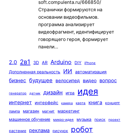
soft.compulenta.ru/666850/
Странички формируются на
основании видеофильмов.
программа анализирует
видеофрагмент, идентифицирует
говорящего героя, формирует
панели…
2в1
Arduino
2.0
3D
AR
DIY
iPhone
ИИ
автоматизация
Дополненная реальность
будущее
бизнес
вопрос
велосипед
видео
идея
дизайн
игра
генератор
датчик
интернет
книга
интерфейс
концепт
карта
камера
маркетинг
магазин
лампа
магнит
машинное обучение
музыка
поиск
микро-идея
проект
робот
реклама
растение
рисунок