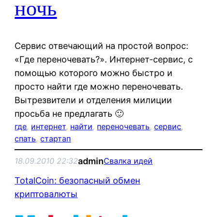
ночь
Сервис отвечающий на простой вопрос:
«Где переночевать?». Интернет-сервис, с
помощью которого можно быстро и
просто найти где можно переночевать.
Вытрезвители и отделения милиции
просьба не предлагать 🙂
где
, 
интернет
, 
найти
, 
переночевать
, 
сервис
, 
спать
, 
стартап
admin
18.09.2010 22:32
Свалка идей
TotalCoin: безопасный обмен
криптовалюты