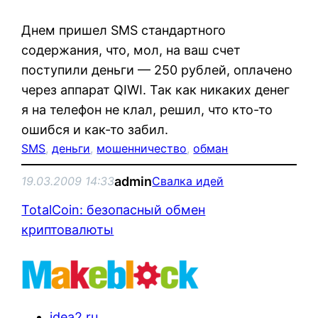
Днем пришел SMS стандартного
содержания, что, мол, на ваш счет
поступили деньги — 250 рублей, оплачено
через аппарат QIWI. Так как никаких денег
я на телефон не клал, решил, что кто-то
ошибся и как-то забил.
SMS
, 
деньги
, 
мошенничество
, 
обман
admin
19.03.2009 14:33
Свалка идей
TotalCoin: безопасный обмен
криптовалюты
idea2.ru