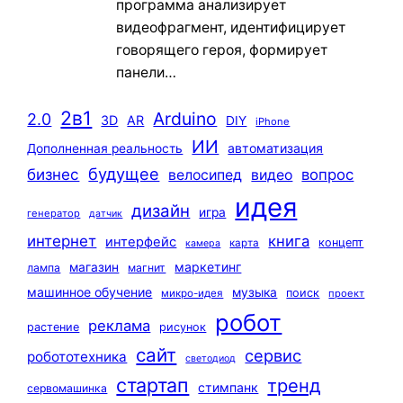
программа анализирует
видеофрагмент, идентифицирует
говорящего героя, формирует
панели…
2в1
Arduino
2.0
3D
AR
DIY
iPhone
ИИ
автоматизация
Дополненная реальность
будущее
бизнес
вопрос
велосипед
видео
идея
дизайн
игра
генератор
датчик
интернет
книга
интерфейс
концепт
карта
камера
маркетинг
магазин
лампа
магнит
машинное обучение
музыка
поиск
микро-идея
проект
робот
реклама
растение
рисунок
сайт
сервис
робототехника
светодиод
стартап
тренд
стимпанк
сервомашинка