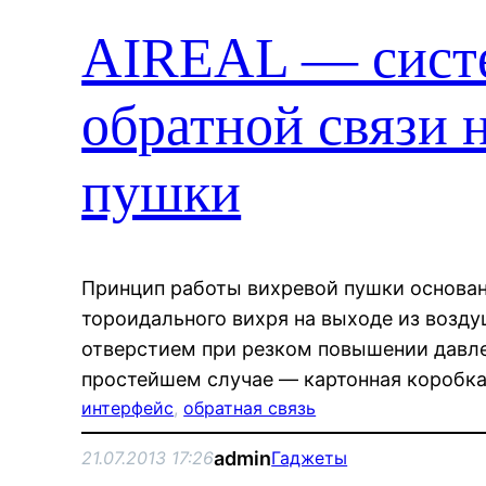
AIREAL — систе
обратной связи 
пушки
Принцип работы вихревой пушки основан
тороидального вихря на выходе из возд
отверстием при резком повышении давле
простейшем случае — картонная коробка
интерфейс
, 
обратная связь
admin
21.07.2013 17:26
Гаджеты