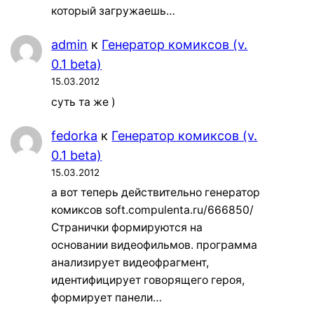
который загружаешь…
admin
к
Генератор комиксов (v.
0.1 beta)
15.03.2012
суть та же )
fedorka
к
Генератор комиксов (v.
0.1 beta)
15.03.2012
а вот теперь действительно генератор
комиксов soft.compulenta.ru/666850/
Странички формируются на
основании видеофильмов. программа
анализирует видеофрагмент,
идентифицирует говорящего героя,
формирует панели…