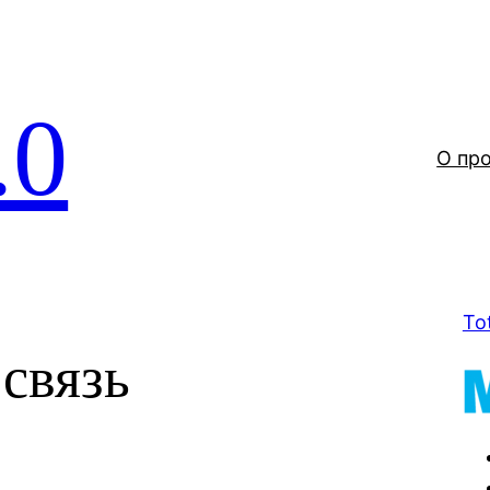
.0
О пр
To
 связь