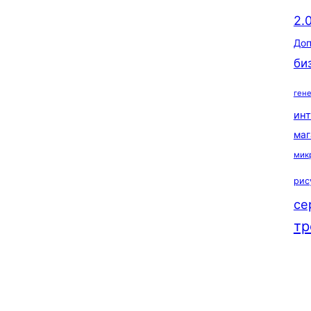
2.
Доп
би
ген
ин
маг
мик
рис
се
тр