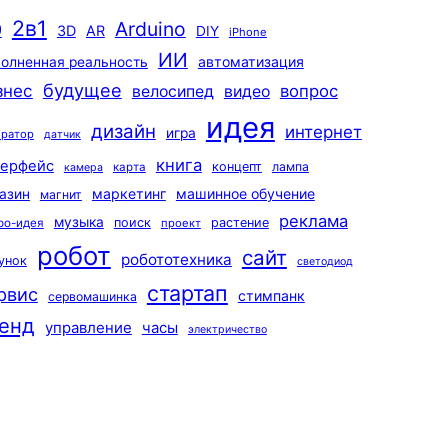
2в1
Arduino
0
3D
AR
DIY
iPhone
ИИ
автоматизация
олненная реальность
будущее
знес
вопрос
велосипед
видео
идея
дизайн
интернет
игра
ератор
датчик
книга
терфейс
концепт
лампа
карта
камера
маркетинг
машинное обучение
азин
магнит
реклама
музыка
поиск
растение
ро-идея
проект
робот
сайт
робототехника
унок
светодиод
стартап
рвис
стимпанк
сервомашинка
енд
управление
часы
электричество