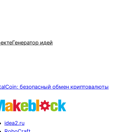
оекте
Генератор идей
talCoin: безопасный обмен криптовалюты
idea2.ru
RoboCraft