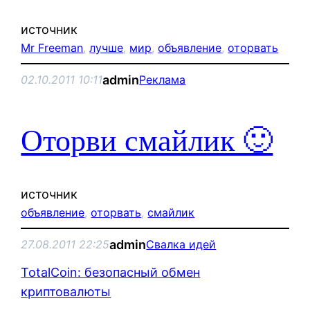
источник
Mr Freeman
, 
лучше
, 
мир
, 
объявление
, 
оторвать
admin
02.10.2011 10:11
Реклама
Оторви смайлик 🙂
источник
объявление
, 
оторвать
, 
смайлик
admin
27.08.2011 22:25
Свалка идей
TotalCoin: безопасный обмен
криптовалюты