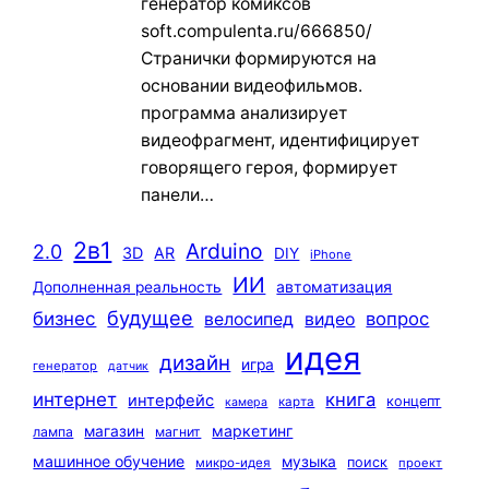
генератор комиксов
soft.compulenta.ru/666850/
Странички формируются на
основании видеофильмов.
программа анализирует
видеофрагмент, идентифицирует
говорящего героя, формирует
панели…
2в1
Arduino
2.0
3D
AR
DIY
iPhone
ИИ
автоматизация
Дополненная реальность
будущее
бизнес
вопрос
велосипед
видео
идея
дизайн
игра
генератор
датчик
интернет
книга
интерфейс
концепт
карта
камера
маркетинг
магазин
лампа
магнит
машинное обучение
музыка
поиск
микро-идея
проект